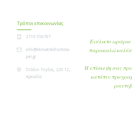
Τρόποι επικοινωνίας
2710 556767
Ευέλικτο ωράριο 
info@ktiniatrikifrontida-
παρακαλώ καλέστ
pel.gr
Η επίσκεψη σας πρ
Στάδιο Τεγέας, 220 12,
κατόπιν προγρα
Αρκαδία
ραντεβ