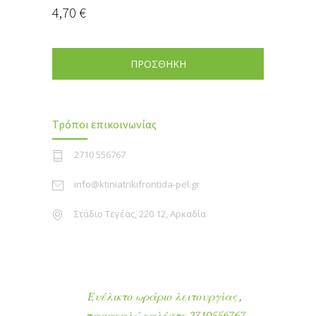
4,70
€
ΠΡΟΣΘΗΚΗ
Τρόποι επικοινωνίας
2710 556767
info@ktiniatrikifrontida-pel.gr
Στάδιο Τεγέας, 220 12, Αρκαδία
Ευέλικτο ωράριο λειτουργίας ,
παρακαλώ καλέστε 2710556767