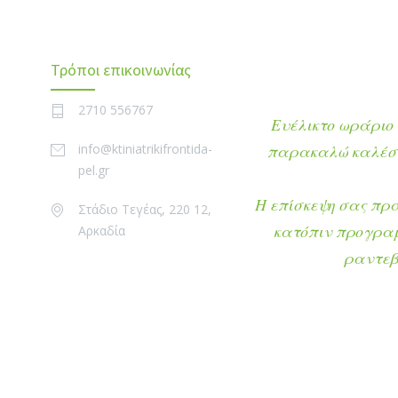
Τρόποι επικοινωνίας
2710 556767
Ευέλικτο ωράριο 
info@ktiniatrikifrontida-
παρακαλώ καλέστ
pel.gr
Η επίσκεψη σας πρ
Στάδιο Τεγέας, 220 12,
κατόπιν προγρα
Αρκαδία
ραντεβ