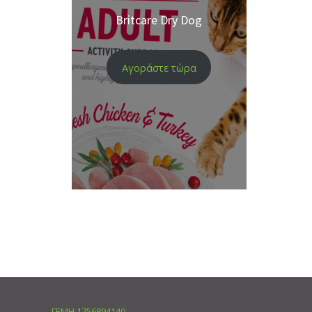
Britcare Dry Dog
Αγοράστε τώρα
ΓΕΜΗ 1756894140