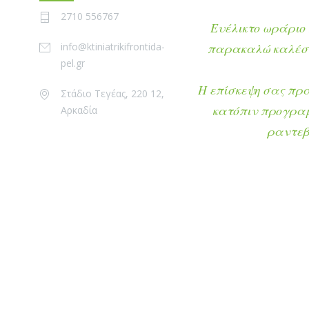
2710 556767
Ευέλικτο ωράριο 
info@ktiniatrikifrontida-
παρακαλώ καλέστ
pel.gr
Η επίσκεψη σας πρ
Στάδιο Τεγέας, 220 12,
κατόπιν προγρα
Αρκαδία
ραντεβ