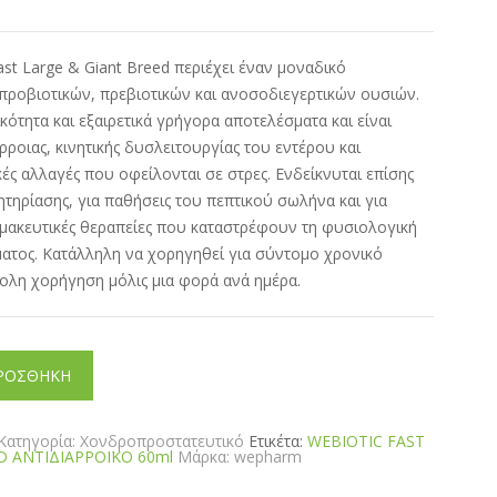
st Large & Giant Breed περιέχει έναν μοναδικό
ροβιοτικών, πρεβιοτικών και ανοσοδιεγερτικών ουσιών.
κότητα και εξαιρετικά γρήγορα αποτελέσματα και είναι
ρροιας, κινητικής δυσλειτουργίας του εντέρου και
κές αλλαγές που οφείλονται σε στρες. Ενδείκνυται επίσης
ητηρίασης, για παθήσεις του πεπτικού σωλήνα και για
ρμακευτικές θεραπείες που καταστρέφουν τη φυσιολογική
ατος. Κατάλληλη να χορηγηθεί για σύντομο χρονικό
κολη χορήγηση μόλις μια φορά ανά ημέρα.
ΡΟΣΘΗΚΗ
Κατηγορία:
Χονδροπροστατευτικό
Ετικέτα:
WEBIOTIC FAST
D ΑΝΤΙΔΙΑΡΡΟΪΚΟ 60ml
Μάρκα:
wepharm