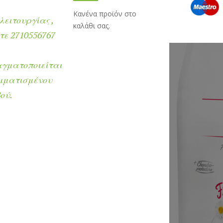
Κανένα προϊόν στο
λειτουργίας ,
καλάθι σας.
ε 2710556767
αγματοποιείται
μματισμένου
ού.