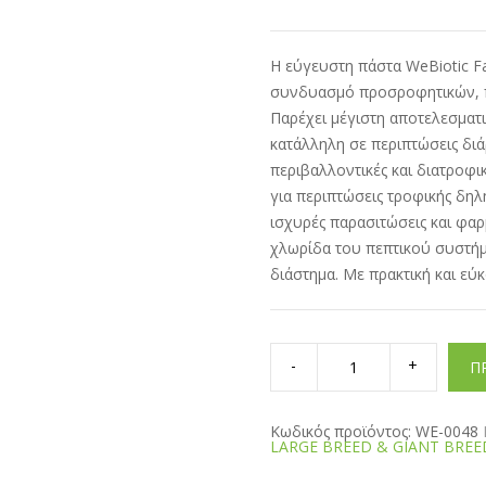
Η εύγευστη πάστα WeBiotic Fa
συνδυασμό προσροφητικών, π
Παρέχει μέγιστη αποτελεσματι
κατάλληλη σε περιπτώσεις διά
περιβαλλοντικές και διατροφι
για περιπτώσεις τροφικής δηλ
ισχυρές παρασιτώσεις και φα
χλωρίδα του πεπτικού συστήμ
διάστημα. Με πρακτική και εύ
WEBIOTIC
FAST
Π
LARGE
BREED
&
GIANT
Κωδικός προϊόντος:
WE-0048
BREED
LARGE BREED & GIANT BREE
ΑΝΤΙΔΙΑΡΡΟΪΚΟ
60ml
quantity