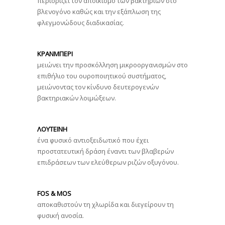
περιορίζει τον αποικισμό των βακτηρίων στο
βλενογόνο καθώς και την εξάπλωση της
φλεγμονώδους διαδικασίας.
ΚΡΑΝΜΠΕΡΙ
μειώνει την προσκόλληση μικροοργανισμών στο
επιθήλιο του ουροποιητικού συστήματος,
μειώνοντας τον κίνδυνο δευτερογενών
βακτηριακών λοιμώξεων.
ΛΟΥΤΕΪΝΗ
ένα φυσικό αντιοξειδωτικό που έχει
προστατευτική δράση έναντι των βλαβερών
επιδράσεων των ελεύθερων ριζών οξυγόνου.
FOS & MOS
αποκαθιστούν τη χλωρίδα και διεγείρουν τη
φυσική ανοσία.