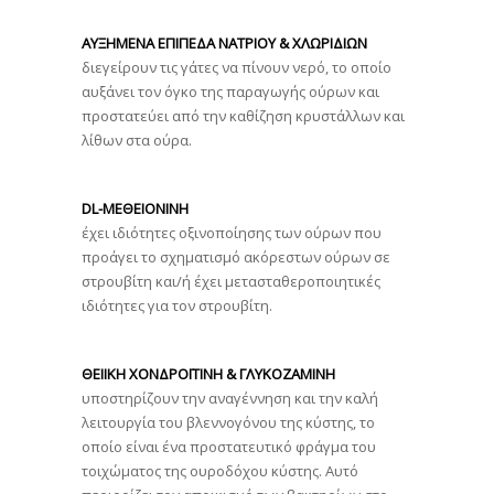
ΑΥΞΗΜΕΝΑ ΕΠΙΠΕΔΑ ΝΑΤΡΙΟΥ & ΧΛΩΡΙΔΙΩΝ
διεγείρουν τις γάτες να πίνουν νερό, το οποίο
αυξάνει τον όγκο της παραγωγής ούρων και
προστατεύει από την καθίζηση κρυστάλλων και
λίθων στα ούρα.
DL-ΜΕΘΕΙΟΝΙΝΗ
έχει ιδιότητες οξινοποίησης των ούρων που
προάγει το σχηματισμό ακόρεστων ούρων σε
στρουβίτη και/ή έχει μετασταθεροποιητικές
ιδιότητες για τον στρουβίτη.
ΘΕΙΙΚH ΧΟΝΔΡΟΪΤΙΝΗ & ΓΛΥΚΟΖΑΜΙΝΗ
υποστηρίζουν την αναγέννηση και την καλή
λειτουργία του βλεννογόνου της κύστης, το
οποίο είναι ένα προστατευτικό φράγμα του
τοιχώματος της ουροδόχου κύστης. Αυτό