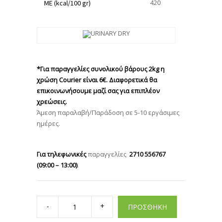
420
ME (kcal/100 gr)
*Για παραγγελίες συνολικού βάρους 2kg η
χρώση Courier είναι 6€. Διαφορετικά θα
επικοινωνήσουμε μαζί σας για επιπλέον
χρεώσεις.
Άμεση παραλαβή/Παράδοση σε 5-10 εργάσιμες
ημέρες.
Για τηλεφωνικές
παραγγελίες
2710 556767
(09:00 – 13:00)
.
Vet
Expert
ΠΡΟΣΘΗΚΗ
Urinary
cat