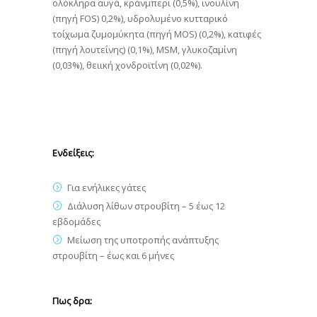
ολόκληρα αυγά, κράνμπερι (0,5%), ινουλίνη
(πηγή FOS) 0,2%), υδρολυμένο κυτταρικό
τοίχωμα ζυμομύκητα (πηγή MOS) (0,2%), κατιφές
(πηγή λουτεΐνης) (0,1%), MSM, γλυκοζαμίνη
(0,03%), θειική χονδροϊτίνη (0,02%).
Ενδείξεις:
Για ενήλικες γάτες
Διάλυση λίθων στρουβίτη – 5 έως 12
εβδομάδες
Μείωση της υποτροπής ανάπτυξης
στρουβίτη – έως και 6 μήνες
Πως δρα: