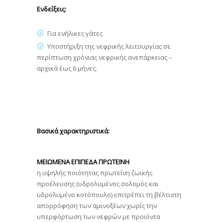
Ενδείξεις:
Για ενήλικες γάτες
Υποστήριξη της νεφρικής λειτουργίας σε
περίπτωση χρόνιας νεφρικής ανεπάρκειας –
αρχικά έως 6 μήνες.
Βασικά χαρακτηριστικά:
ΜΕΙΩΜΕΝΑ ΕΠΙΠΕΔΑ ΠΡΩΤΕΪΝΗ
η υψηλής ποιότητας πρωτεΐνη ζωικής
προέλευσης (υδρολυμένος σολομός και
υδρολυμένο κοτόπουλο) επιτρέπει τη βέλτιστη
απορρόφηση των αμινοξέων χωρίς την
υπερφόρτωση των νεφρών με προϊόντα