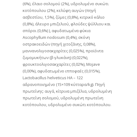
(6%), έλαιο σολομού (2%), υδρολυμένο συκώτι
κοτόπουλου (2%), κελύφη αυγών (πηγή
ασβεστίου, 1,5%), ζύμες (0,8%), κιτρικό κάλιο
(0,8%), άλευρο μπιζελιού, φλούδες ψύλλιου και
σπόροι (0,6%) ), αφυδατωμένα φύκια
Ascophyllum nodosum (0,4%), σκόνη
οστρακοειδών (πηγή χιτοζάνης, 0,08%),
μαννανολιγοσακχαρίτες (0,025%), προϊόντα
ζυμομυκήτων (β-γλυκάνη) (0,022%),
φρουκτοολιγοσακχαρίτες (0,02%), Mojave
(0,00%), αφυδατωμένο ιπποφαές (0,015%),
Lactobacillus helveticus HA – 122
αδρανοποιημένο (15×109 κύτταρα/kg). Πηγή
πρωτεΐνης: αυγά, κίτρινα μπιζέλια, υδρολυμένη
πρωτεΐνη σολομού, υδρολυμένη πρωτεΐνη
κοτόπουλου, υδρολυμένο συκώτι κοτόπουλου.