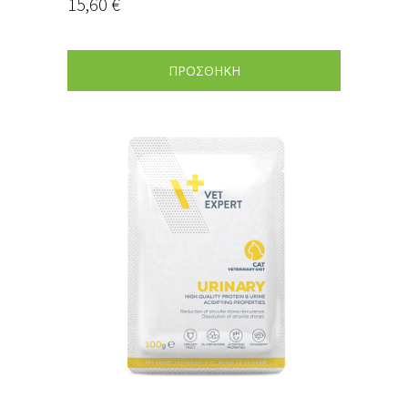
15,60
€
ΠΡΟΣΘΗΚΗ