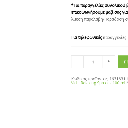
*Για παραγγελίες συνολικού β
επικοινωνήσουμε μαζί σας για
Άμεση παραλαβή/Παράδοση σε 
Για τηλεφωνικές
παραγγελίε
UrbanDog-
Silvia
Π
Vichi
Relaxing
Spa
oils
Κωδικός προϊόντος:
1631631
100
Vichi Relaxing Spa oils 100 ml
ml
quantity