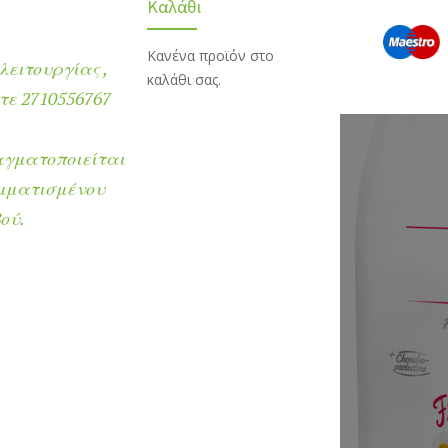
Καλάθι
Κανένα προϊόν στο
λειτουργίας ,
καλάθι σας.
ε 2710556767
αγματοποιείται
μματισμένου
ού.