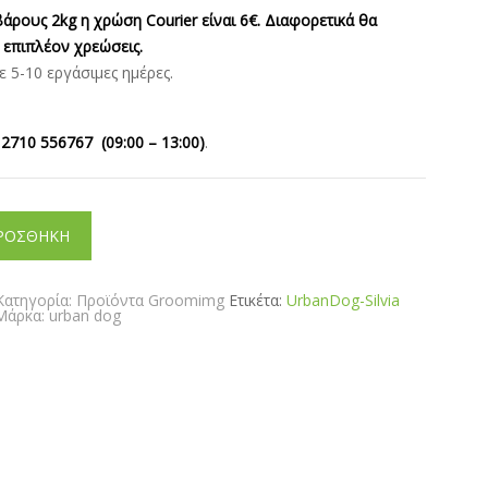
άρους 2kg η χρώση Courier είναι 6€. Διαφορετικά θα
 επιπλέον χρεώσεις.
5-10 εργάσιμες ημέρες.
ς
2710 556767 (09:00 – 13:00)
.
ΡΟΣΘΗΚΗ
Κατηγορία:
Προϊόντα Groomimg
Ετικέτα:
UrbanDog-Silvia
Μάρκα:
urban dog