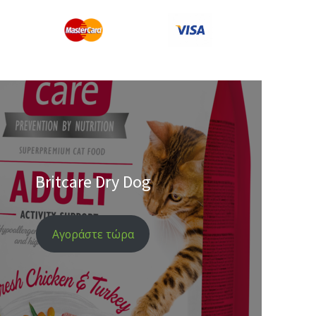
Britcare Dry Dog
Αγοράστε τώρα