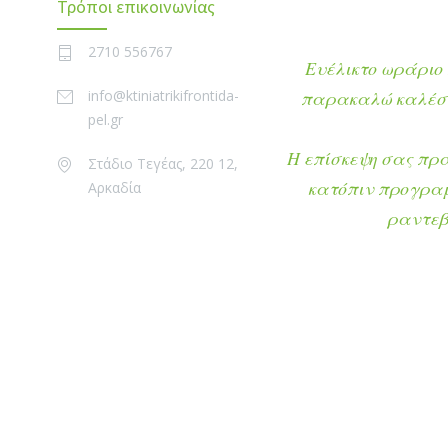
Τρόποι επικοινωνίας
2710 556767
Ευέλικτο ωράριο 
info@ktiniatrikifrontida-
παρακαλώ καλέστ
pel.gr
Η επίσκεψη σας πρ
Στάδιο Τεγέας, 220 12,
κατόπιν προγρα
Αρκαδία
ραντεβ