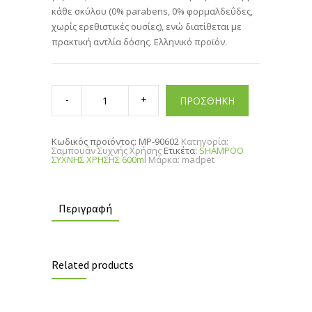
κάθε σκύλου (0% parabens, 0% φορμαλδεΰδες,
χωρίς ερεθιστικές ουσίες), ενώ διατίθεται με
πρακτική αντλία δόσης. Ελληνικό προϊόν.
SHAMPOO
ΣΥΧΝΗΣ
ΠΡΟΣΘΗΚΗ
ΧΡΗΣΗΣ
600ml
quantity
Κωδικός προϊόντος:
MP-90602
Κατηγορία:
Σαμπουάν Συχνής Χρήσης
Ετικέτα:
SHAMPOO
ΣΥΧΝΗΣ ΧΡΗΣΗΣ 600ml
Μάρκα:
madpet
Περιγραφή
Related products