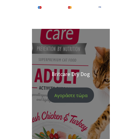
Britcare Dry Dog
Αγοράστε τώρα