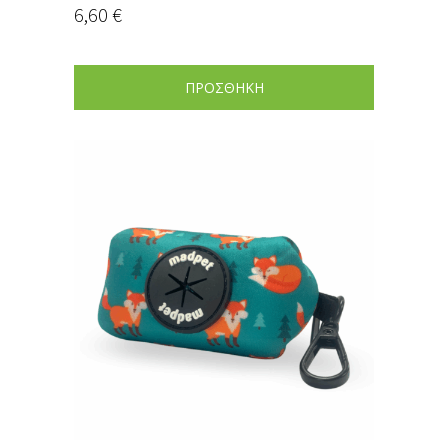
6,60
€
ΠΡΟΣΘΗΚΗ