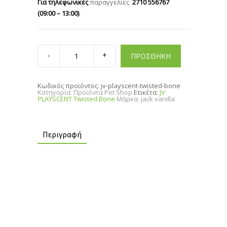
Για τηλεφωνικές
παραγγελίες
2710 556767
(09:00 – 13:00)
.
JV
PLAYSCENT
ΠΡΟΣΘΗΚΗ
Twisted
Bone
quantity
Κωδικός προϊόντος:
jv-playscent-twisted-bone
Κατηγορία:
Προϊόντα Pet Shop
Ετικέτα:
JV
PLAYSCENT Twisted Bone
Μάρκα:
jack vanilla
Περιγραφή