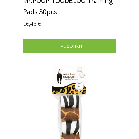
Mr.POOP TOODELOO Training
Pads 30pcs
16,46
€
ΠΡΟΣΘΗΚΗ