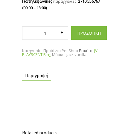
Για τηλεφωνικές
παραγγελίες
2710 556767
(09:00 – 13:00)
.
JV
PLAYSCENT
ΠΡΟΣΘΗΚΗ
Ring
quantity
Κατηγορία:
Προϊόντα Pet Shop
Ετικέτα:
JV
PLAYSCENT Ring
Μάρκα:
jack vanilla
Περιγραφή
Related products