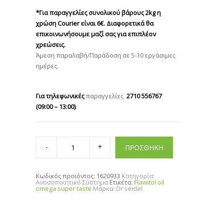
*Για παραγγελίες συνολικού βάρους 2kg η
χρώση Courier είναι 6€. Διαφορετικά θα
επικοινωνήσουμε μαζί σας για επιπλέον
χρεώσεις.
Άμεση παραλαβή/Παράδοση σε 5-10 εργάσιμες
ημέρες.
Για τηλεφωνικές
παραγγελίες
2710 556767
(09:00 – 13:00)
.
Flawitol
oil
ΠΡΟΣΘΗΚΗ
omega
super
taste
quantity
Κωδικός προϊόντος:
1620933
Κατηγορία:
Ανοσοποιητικό Σύστημα
Ετικέτα:
Flawitol oil
omega super taste
Μάρκα:
Dr seidel