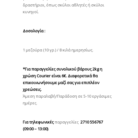
δραστήριοι, όπως σκύλοι αθλητές ή σκύλοι
κυνηγοί.
Δοσολογία :
1 μεζούρα (10 γρ.) / 8 κιλά ημερησίως.
*Για παραγγελίες συνολικού βάρους 2kg η
χρώση Courier είναι 6€. Διαφορετικά θα
επικοινωνήσουμε μαζί σας για επιπλέον
χρεώσεις.
Άμεση παραλαβή/Παράδοση σε 5-10 εργάσιμες
ημέρες.
Για τηλεφωνικές
παραγγελίες
2710 556767
(09:00 – 13:00)
.