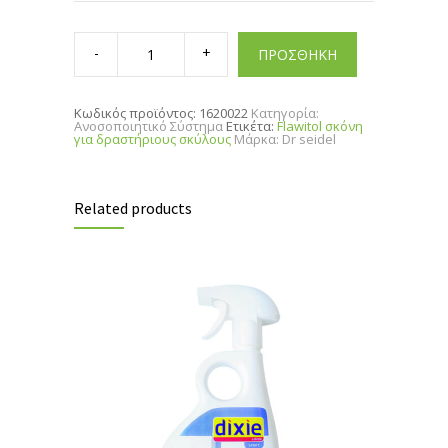
Flawitol
σκόνη
ΠΡΟΣΘΗΚΗ
για
δραστήριους
σκύλους
quantity
Κωδικός προϊόντος:
1620022
Κατηγορία:
Ανοσοποιητικό Σύστημα
Ετικέτα:
Flawitol σκόνη
για δραστήριους σκύλους
Μάρκα:
Dr seidel
Related products