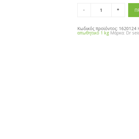
DS-
Repelex
Π
Garden
απωθητικό
1
kg
Κωδικός προϊόντος:
1620124
quantity
απωθητικό 1 kg
Μάρκα:
Dr sei