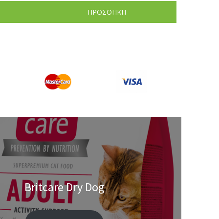
ΠΡΟΣΘΗΚΗ
Britcare Dry Dog