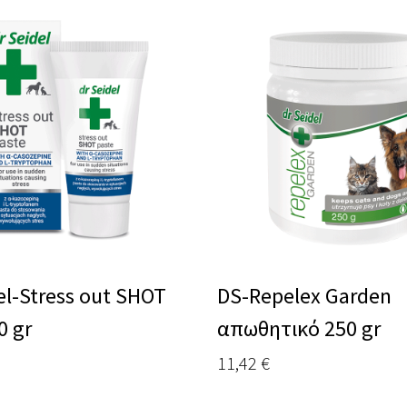
el-Stress out SHOT
DS-Repelex Garden
0 gr
απωθητικό 250 gr
11,42
€