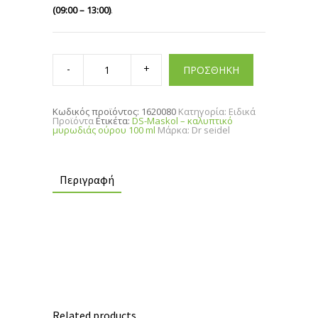
(09:00 – 13:00)
.
DS-
Maskol
ΠΡΟΣΘΗΚΗ
–
καλυπτικό
μυρωδιάς
ούρου
Κωδικός προϊόντος:
1620080
Κατηγορία:
Ειδικά
100
Προϊόντα
Ετικέτα:
DS-Maskol – καλυπτικό
ml
μυρωδιάς ούρου 100 ml
Μάρκα:
Dr seidel
quantity
Περιγραφή
Related products