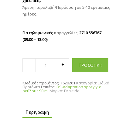
χρεώσεις.
Άμεση παραλαβή/Παράδοση σε 5-10 εργάσιμες
ημέρες.
Για τηλεφωνικές
παραγγελίες
2710 556767
(09:00 – 13:00)
.
DS-
adaptation
ΠΡΟΣΘΗΚΗ
spray
για
σκύλους
90
Κωδικός προϊόντος:
1620261
Κατηγορία:
Ειδικά
ml
Προϊόντα
Ετικέτα:
DS-adaptation spray για
quantity
σκύλους 90 ml
Μάρκα:
Dr seidel
Περιγραφή