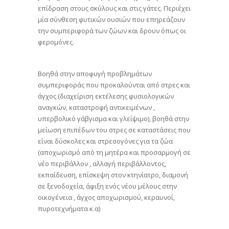
επίδραση στους σκύλους και στις γάτες. Περιέχει
μία σύνθεση φυτικών ουσιών που επηρεάζουν
την συμπεριφορά των ζώων και δρουν όπως οι
φερομόνες.
Βοηθά στην αποφυγή προβλημάτων
συμπεριφοράς που προκαλούνται από στρες και
άγχος (διαχείριση εκτέλεσης φυσιολογικών
αναγκών, καταστροφή αντικειμένων ,
υπερβολικό γάβγισμα και γλείψιμο), βοηθά στην
μείωση επιπέδων του στρες σε καταστάσεις που
είναι δύσκολες και στρεσογόνες για τα ζώα
(αποχωρισμό από τη μητέρα και προσαρμογή σε
νέο περιβάλλον , αλλαγή περιβάλλοντος,
εκπαίδευση, επίσκεψη στον κτηνίατρο, διαμονή
σε ξενοδοχεία, άφιξη ενός νέου μέλους στην
οικογένεια , άγχος αποχωρισμού, κεραυνοί,
πυροτεχνήματα κ.α)