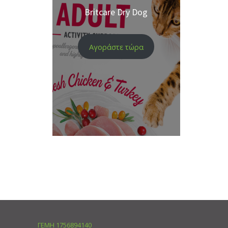
Britcare Dry Dog
Αγοράστε τώρα
ΓΕΜΗ 1756894140