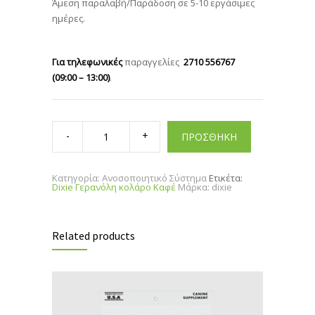
Άμεση παραλαβή/Παράδοση σε 5-10 εργάσιμες
ημέρες.
Για τηλεφωνικές
παραγγελίες
2710 556767
(09:00 – 13:00)
.
Dixie
Γερανόλη
ΠΡΟΣΘΗΚΗ
κολάρο
Καφέ
quantity
Κατηγορία:
Ανοσοποιητικό Σύστημα
Ετικέτα:
Dixie Γερανόλη κολάρο Καφέ
Μάρκα:
dixie
Related products