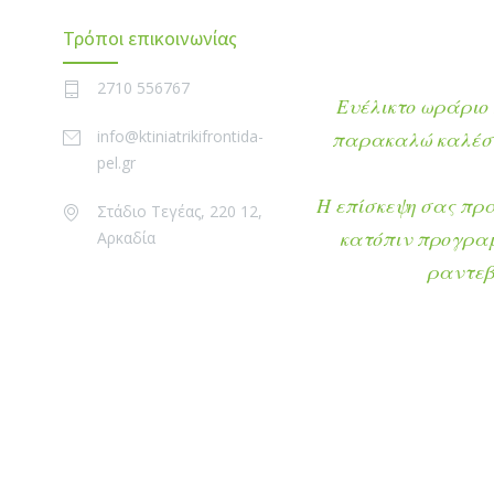
Τρόποι επικοινωνίας
2710 556767
Ευέλικτο ωράριο 
info@ktiniatrikifrontida-
παρακαλώ καλέστ
pel.gr
Η επίσκεψη σας πρ
Στάδιο Τεγέας, 220 12,
κατόπιν προγρα
Αρκαδία
ραντεβ