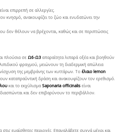
είναι επιρρεπή σε αλλεργίες.
 τον κνησμό, ανακουφίζει το ζώο και ενυδατώνει την
που δεν θέλουν να βρέχονται, καθώς και σε περιπτώσεις
.
αι πλούσια σε
Ω6-Ω3
απαραίτητα λιπαρά οξέα και βοηθούν
ιπιδικού φραγμού, μειώνουν τη διαδερμική απώλεια
ενίσχυση της μεμβράνης των κυττάρων. Το
έλαιο lemon
ουν καταπραΰντική δράση και ανακουφίζουν τον ερεθισμό.
ήλου
και το εκχύλισμα
Saponaria officinalis
είναι
 διασπώνται και δεν επιβαρύνουν το περιβάλλον.
 στις ευαίσθητες περιοχές. Επαναλάβετε συχνά μέχρι και