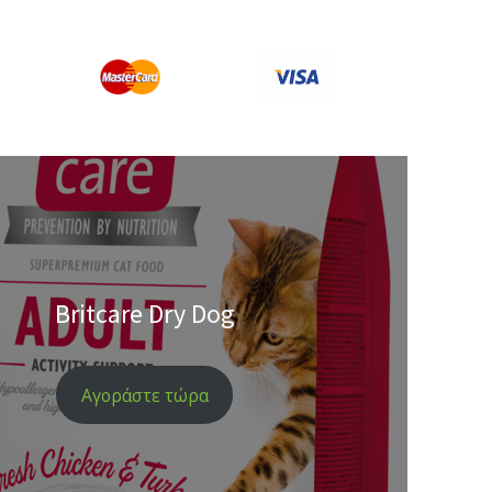
Britcare Dry Dog
Αγοράστε τώρα