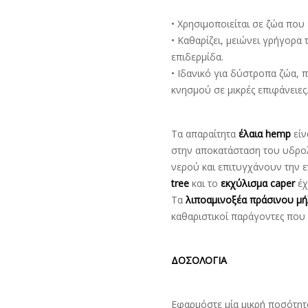
• Χρησιμοποιείται σε ζώα που 
• Καθαρίζει, μειώνει γρήγορα
επιδερμίδα.
• Ιδανικό για δύστροπα ζώα, 
κνησμού σε μικρές επιφάνειες
Τα απαραίτητα
έλαια hemp
είν
στην αποκατάσταση του υδρολ
νερού και επιτυγχάνουν την 
tree
και το
εκχύλισμα caper
έχ
Τα
λιποαμινοξέα πράσινου μ
καθαριστικοί παράγοντες που
ΔΟΣΟΛΟΓΙΑ
Εφαρμόστε μία μικρή ποσότητα