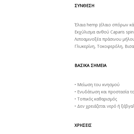
ΣΥΝΘΕΣΗ
Έλαια hemp (έλαιο σπόρων κάν
Εκχύλισμα ανθού Caparis spin
Λιποαμινοξέα πράσινου μήλου,
Γλυκερίνη, Τοκοφερόλη, Βισ
ΒΑΣΙΚΑ ΣΗΜΕΙΑ
• Μείωση του κνησμού
• Ενυδάτωση και προστασία 
• Τοπικός καθαρισμός
• Δεν χρειάζεται νερό ή ξέβγα
ΧΡΗΣΕΙΣ