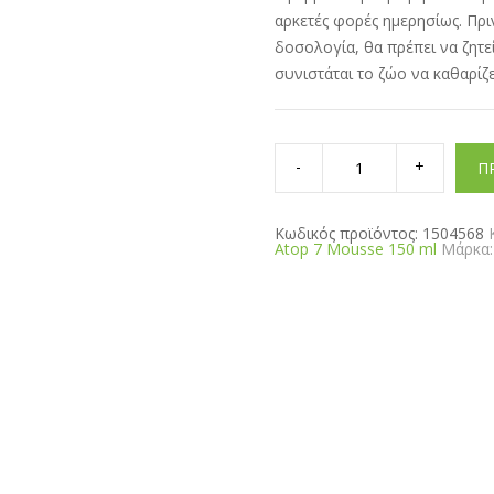
αρκετές φορές ημερησίως. Πριν
δοσολογία, θα πρέπει να ζητε
συνιστάται το ζώο να καθαρί
Dermoscent
Atop
Π
7
Mousse
150
ml
Κωδικός προϊόντος:
1504568
quantity
Atop 7 Mousse 150 ml
Μάρκα