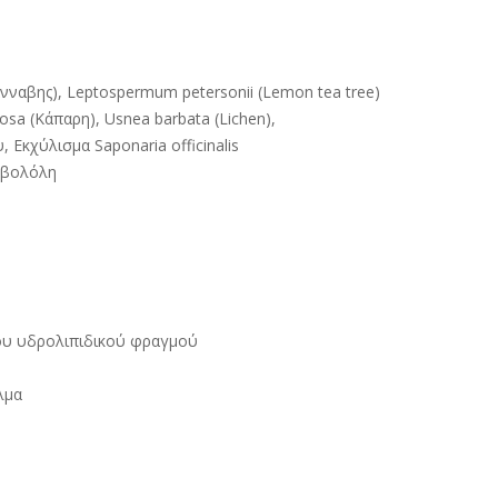
ναβης), Leptospermum petersonii (Lemon tea tree)
osa (Κάπαρη), Usnea barbata (Lichen),
 Εκχύλισμα Saponaria officinalis
αβολόλη
του υδρολιπιδικού φραγμού
λμα