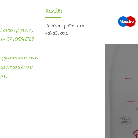
Καλάθι
Κανένα προϊόν στο
λειτουργίας ,
καλάθι σας.
ε 2710556767
αγματοποιείται
μματισμένου
ού.