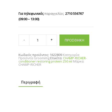
Για τηλεφωνικές
παραγγελίες
2710 556767
(09:00 – 13:00)
.
CHAMP-
RICHER-
ΠΡΟΣΘΗΚΗ
conditioner
restoring
protein
250
Κωδικός προϊόντος:
1622809
Κατηγορία:
ml
Προϊόντα Groomimg
Ετικέτα:
CHAMP-RICHER-
quantity
conditioner restoring protein 250 ml
Μάρκα:
CHAMP-RICHER
Περιγραφή