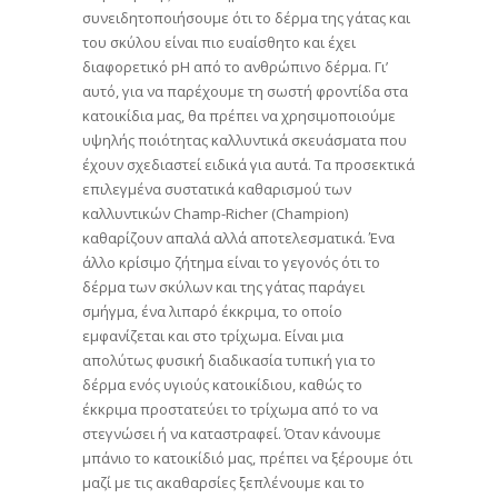
συνειδητοποιήσουμε ότι το δέρμα της γάτας και
του σκύλου είναι πιο ευαίσθητο και έχει
διαφορετικό pH από το ανθρώπινο δέρμα. Γι’
αυτό, για να παρέχουμε τη σωστή φροντίδα στα
κατοικίδια μας, θα πρέπει να χρησιμοποιούμε
υψηλής ποιότητας καλλυντικά σκευάσματα που
έχουν σχεδιαστεί ειδικά για αυτά. Τα προσεκτικά
επιλεγμένα συστατικά καθαρισμού των
καλλυντικών Champ-Richer (Champion)
καθαρίζουν απαλά αλλά αποτελεσματικά. Ένα
άλλο κρίσιμο ζήτημα είναι το γεγονός ότι το
δέρμα των σκύλων και της γάτας παράγει
σμήγμα, ένα λιπαρό έκκριμα, το οποίο
εμφανίζεται και στο τρίχωμα. Είναι μια
απολύτως φυσική διαδικασία τυπική για το
δέρμα ενός υγιούς κατοικίδιου, καθώς το
έκκριμα προστατεύει το τρίχωμα από το να
στεγνώσει ή να καταστραφεί. Όταν κάνουμε
μπάνιο το κατοικίδιό μας, πρέπει να ξέρουμε ότι
μαζί με τις ακαθαρσίες ξεπλένουμε και το