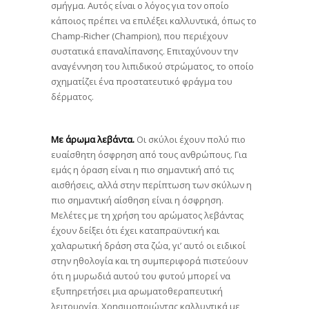
σμήγμα. Αυτός είναι ο λόγος για τον οποίο
κάποιος πρέπει να επιλέξει καλλυντικά, όπως το
Champ-Richer (Champion), που περιέχουν
συστατικά επαναλίπανσης. Επιταχύνουν την
αναγέννηση του λιπιδικού στρώματος, το οποίο
σχηματίζει ένα προστατευτικό φράγμα του
δέρματος.
Με άρωμα λεβάντα.
Οι σκύλοι έχουν πολύ πιο
ευαίσθητη όσφρηση από τους ανθρώπους. Για
εμάς η όραση είναι η πιο σημαντική από τις
αισθήσεις, αλλά στην περίπτωση των σκύλων η
πιο σημαντική αίσθηση είναι η όσφρηση.
Μελέτες με τη χρήση του αρώματος λεβάντας
έχουν δείξει ότι έχει καταπραϋντική και
χαλαρωτική δράση στα ζώα, γι’ αυτό οι ειδικοί
στην ηθολογία και τη συμπεριφορά πιστεύουν
ότι η μυρωδιά αυτού του φυτού μπορεί να
εξυπηρετήσει μια αρωματοθεραπευτική
λειτουργία. Χρησιμοποιώντας καλλυντικά με