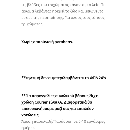
τις βλάβες του τριχώματος κάνοντας το λείο. Το
άρωμα λεβάντας ηρεμεί το ζώο και μειώνει το
stress της περιποίησης. Για όλους τους τύπους
τριχώματος.
Χωρίς σαπούνια ή parabens.
*Στην τιμή δεν συμπεριλαμβάνεται το ΦΠΑ 24%
**Για παραγγελίες συνολικού βάρους 2kg η
χρώση Courier είναι 6€. Διαφορετικά θα
επικοινωνήσουμε μαζί σας για επιπλέον
χρεώσεις.
Άμεση παραλαβή/Παράδοση σε 5-10 εργάσιμες
ημέρες.