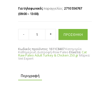
Για τηλεφωνικές
παραγγελίες
2710 556767
(09:00 – 13:00)
.
Cat
Raw
ΠΡΟΣΘΗΚΗ
Paleo
Adult
Turkey
&
Κωδικός προϊόντος:
1611C8407
Κατηγορία:
Chicken
Καθημερινή Διατροφή-Row Paleo
Ετικέτα:
Cat
250
Raw Paleo Adult Turkey & Chicken 250 gr
Μάρκα:
gr
Vet Expert
quantity
Περιγραφή