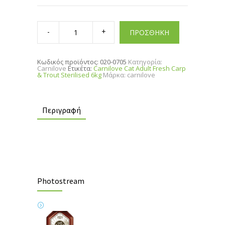
Carnilove
Cat
ΠΡΟΣΘΗΚΗ
Adult
Fresh
Carp
&
Κωδικός προϊόντος:
020-0705
Κατηγορία:
Trout
Carnilove
Ετικέτα:
Carnilove Cat Adult Fresh Carp
Sterilised
& Trout Sterilised 6kg
Μάρκα:
carnilove
6kg
quantity
Περιγραφή
Photostream