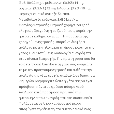
(3b8.10) 0,2 mg, L-μεθειονίνη (3c305) 14 mg,
αργινίνη (3c3.6.1.) 12 mg, L-λυσίνη (3.2.3.) 10 mg.
Περιέχει φυσικά αντιοξειδωτικά.
Mεταβολιστέα ενέργεια: 3.630 kcal/kg.
Οδηγίες διατροφής: Η τροφή χορηγείται ξηρή,
ελαφρώς βρεγμένη ή σε ζωμό, τρεις φορές την
ημέρα σε καθημερινή βάση. Η ποσότητα της
χορηγούμενης τροφής μπορεί να διαφέρει
ανάλογα με την ηλικία και τη δραστηριότητα της
γάτας. Η συνιστώμενη δοσολογία αναγράφεται
στον πίνακα διατροφής. Την πρώτη φορά που θα
ταΐσετε τροφή Carnilove τη γάτα σας, αναμείξτε
τη με την προηγούμενη τροφή και αυξήστε την
αναλογία της νέας τροφής σταδιακά σε διάστημα
7 ημερών. Μεριμνήστε ώστε η γάτα σας να έχει
πρόσβαση πάντα σε φρέσκο πόσιμο νερό.
Ανάλωση κατά προτίμηση πριν από την
ημερομηνία που αναγράφεται στη συσκευασία.
Φυλάσσεται σε ξηρό και δροσερό μέρος,
αποφύγετε την έκθεση στο άμεσο ηλιακό φως.