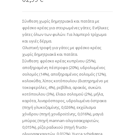
Σύνθεση χωρίς δημητριακά και πατάτα με
φρέσκο κρέας για στειρωμένες γάτες. Ενήλικες
γάτες όλων των φυλών. Για λαμπερό τρίχωμα
και υγιές δέρμα.
Ολιστική τροφή για γάτες με φρέσκο κρέας
χωρίς δημητριακά και πατάτα.
Σύνθεση: φρέσκο κρέας κυπρίνου (25%),
αποξηραμένη πέστροφα (20%), υδρολυμένος
σολομός (14%), αποξηραμένος σολομός (12%),
κολοκύθα, λίπος κοτόπουλου (διατηρημένο με
τοκοφερόλες, 4%), ρεβίθια, αρακάς, συκώτι
κοτόπουλου (3%), έλαιο σολομού (2%), μήλα,
καρότα, λιναρόσπορος, υδρολυμένα όστρακα
(πηγή γλυκοζαμίνης, 0,026%), εκχύλισμα
χόνδρου (πηγή χονδροϊτίνης, 0,016%), μαγιά
μπύρας (πηγή mannan-ολιγοσακχαριτών,
0,015%), ρίζα ραδικιού (πηγή fructο-
ολιγοσακχαριτών, 0,012%), Yucca schidigera