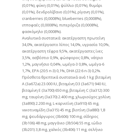
(0,01%), φύκη (0,01%), ψύλλιο (0,01%), θυμάρι
(0,01%), δενδρολίβανο (0,01%), ρίγανη (0,01%),
cranberries (0,0008%), blueberries (0,0008%),
ιπποφαές (0,0008%), πιπερόριζα (0,0008%),
φασκόμηλο (0,0008%).
Αναλυτικά συστατικά: ακατέργαστη πρωτεΐνη
34,0%, ακατέργαστο λίπος 14,0%, υγρασία 10,0%,
ακατέργαστη τέφρα 9,5%, ακατέργαστες ίνες
3,5%, ασβέστιο 0,9%, φώσφορος 0,8%, νάτριο
1,2%, μαγνήσιο 0,04%, ωμέγα-3 0,8%, ωμέγα-6
1,7%, EPA (20:5 n-3) 0,1%, DHA (22:6 n-3) 0,2%.
Πρόσθετα θρεπτικά συστατικά ανά 1 kg: βιταμίνη
A (3a672a) 23.000 IU, βιταμίνη D3 (3a671) 940 IU,
βιταμίνη E (3a700) 650 mg, βιταμίνη C (3a312) 300
mg, ταυρίνη (3a370) 2.400 mg, χλωριούχος χολίνη
(3a890) 2.200 mg, L-καρνιτίνη (3a910) 65 mg,
νικοτιναμίδη (3a315) 45 mg, βιοτίνη (3a880) 1,8
mg, ψευδάργυρος (3b606) 100 mg, σίδηρος
(3b106) 48 mg, μαγγάνιο (3b504) 55 mg, ιώδιο
(3b201) 3,8 mg, χαλκός (3b406) 11 mg, σελήνιο