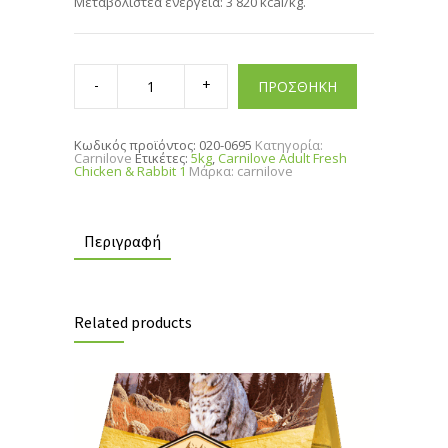
Μεταβολιστέα ενέργεια: 3 820 kcal/kg.
Carnilove
Adult
ΠΡΟΣΘΗΚΗ
Fresh
Chicken
&
Rabbit
Κωδικός προϊόντος:
020-0695
Κατηγορία:
1,5kg
Carnilove
Ετικέτες:
5kg
,
Carnilove Adult Fresh
quantity
Chicken & Rabbit 1
Μάρκα:
carnilove
Περιγραφή
Related products