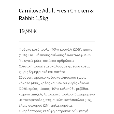
Carnilove Adult Fresh Chicken &
Rabbit 1,5kg
19,99
€
Φρέσκο κοτόπουλο (40%), κουνέλι (20%), πάπια
(10%). Για Ενήλικους σκύλους όλων των φυλών.
Για υγιείς μύες, οστά και αρθρώσεις
Ολιστική τροφή για σκύλους με φρέσκο κρέας
χωρίς δημητριακά και πατάτα
Σύνθεση: φρέσκο κρέας κοτόπουλου χωρίς
κόκαλα (40%), κρέας κουνελιού χωρίς κόκαλα
(20%), κρέας πάπιας (10%), κολοκύθι, ρεβίθια,
κίτρινο μπιζέλι, λίπος κοτόπουλου (διατηρημένο
με τοκοφερόλες, 5%), συκώτι κοτόπουλου (3%),
έλαιο σολομού (2%), μήλα, καρότα,
λιναρόσπορος, κελύφη οστρακοειδών (πηγή