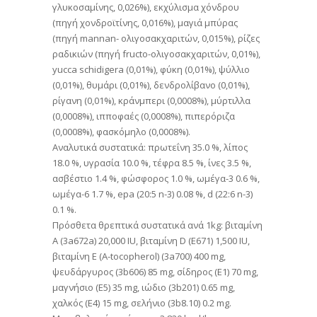
γλυκοσαμίνης, 0,026%), εκχύλισμα χόνδρου
(πηγή χονδροϊτίνης, 0,016%), μαγιά μπύρας
(πηγή mannan- ολιγοσακχαριτών, 0,015%), ρίζες
ραδικιών (πηγή fructo-ολιγοσακχαριτών, 0,01%),
yucca schidigera (0,01%), φύκη (0,01%), ψύλλιο
(0,01%), θυμάρι (0,01%), δενδρολίβανο (0,01%),
ρίγανη (0,01%), κράνμπερι (0,0008%), μύρτιλλα
(0,0008%), ιπποφαές (0,0008%), πιπερόριζα
(0,0008%), φασκόμηλο (0,0008%).
Αναλυτικά συστατικά: πρωτεΐνη 35.0 %, λίπος
18.0 %, υγρασία 10.0 %, τέφρα 8.5 %, ίνες 3.5 %,
ασβέστιο 1.4 %, φώσφορος 1.0 %, ωμέγα-3 0.6 %,
ωμέγα-6 1.7 %, epa (20:5 n-3) 0.08 %, d (22:6 n-3)
0.1 %.
Πρόσθετα θρεπτικά συστατικά ανά 1kg: βιταμίνη
Α (3a672a) 20,000 IU, βιταμίνη D (E671) 1,500 IU,
βιταμίνη Ε (Α-tocopherol) (3a700) 400 mg,
ψευδάργυρος (3b606) 85 mg, σίδηρος (E1) 70 mg,
μαγνήσιο (Ε5) 35 mg, ιώδιο (3b201) 0.65 mg,
χαλκός (Ε4) 15 mg, σελήνιο (3b8.10) 0.2 mg.