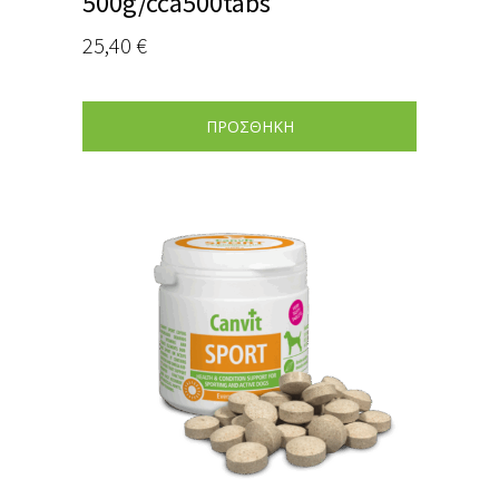
500g/cca500tabs
25,40
€
ΠΡΟΣΘΗΚΗ