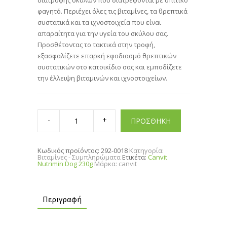
φαγητό. Περιέχει όλες τις βιταμίνες, τα θρεπτικά
συστατικά και τα ιχνοστοιχεία που είναι
απαραίτητα για την υγεία του σκύλου σας.
Προσθέτοντας το τακτικά στην τροφή,
εξασφαλίζετε επαρκή εφοδιασμό θρεπτικών
συστατικών στο κατοικίδιο σας και εμποδίζετε
την έλλειψη βιταμινών και ιχνοστοιχείων.
Canvit
Nutrimin
ΠΡΟΣΘΗΚΗ
Dog
230g
quantity
Κωδικός προϊόντος:
292-0018
Κατηγορία:
Βιταμίνες - Συμπληρώματα
Ετικέτα:
Canvit
Nutrimin Dog 230g
Μάρκα:
canvit
Περιγραφή