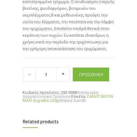
κατεστραμμένο τρίχωμα. Ο συνδυασμός ενεργής
βιοτίνης, ψευδαργύρου, βιταμινών του
συμπλέγματος Β και μεθειονίνης προάγει την
υγεία του δέρματος, την ποιότητα και την λάμψη
του τριχώματος. Επιπλέον επιδρά θετικά στην
κεράτινη των νυχιών. Συνιστάται ιδιαιτέρως η
χρήση κατά την περίοδο της τριχόπτωσης για
την γρήγορη αποκατάσταση του τριχώματος.
CANVIT
BIOTIN
ΠΡΟΣΘΗΚΗ
MAXI
dog
tabs
230g
Κωδικός προϊόντος:
292-0008
Κατηγορία:
quantity
Δερματολογικά Προϊόντα
Ετικέτα:
CANVIT BIOTIN
MAXI dog tabs 230g
Μάρκα:
bandit
Related products