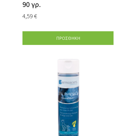
90 γρ.
4,59
€
ΠΡΟΣΘΗΚΗ