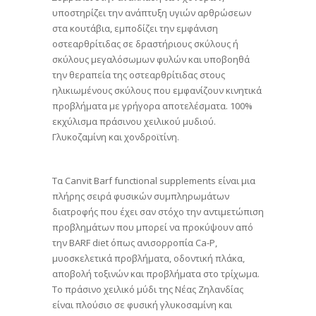
υποστηρίζει την ανάπτυξη υγιών αρθρώσεων
στα κουτάβια, εμποδίζει την εμφάνιση
οστεαρθρίτιδας σε δραστήριους σκύλους ή
σκύλους μεγαλόσωμων φυλών και υποβοηθά
την θεραπεία της οστεαρθρίτιδας στους
ηλικιωμένους σκύλους που εμφανίζουν κινητικά
προβλήματα με γρήγορα αποτελέσματα. 100%
εκχύλισμα πράσινου χειλικού μυδιού.
Γλυκοζαμίνη και χονδροϊτίνη.
Τα Canvit Barf functional supplements είναι μια
πλήρης σειρά φυσικών συμπληρωμάτων
διατροφής που έχει σαν στόχο την αντιμετώπιση
προβλημάτων που μπορεί να προκύψουν από
την BARF diet όπως ανισορροπία Ca-P,
μυοσκελετικά προβλήματα, οδοντική πλάκα,
αποβολή τοξινών και προβλήματα στο τρίχωμα.
Το πράσινο χειλικό μύδι της Νέας Ζηλανδίας
είναι πλούσιο σε φυσική γλυκοσαμίνη και