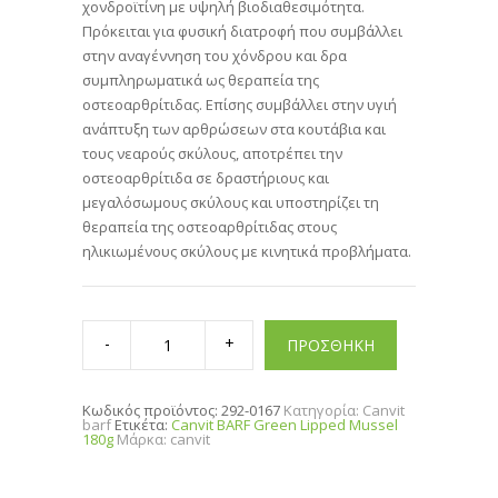
χονδροϊτίνη με υψηλή βιοδιαθεσιμότητα.
Πρόκειται για φυσική διατροφή που συμβάλλει
στην αναγέννηση του χόνδρου και δρα
συμπληρωματικά ως θεραπεία της
οστεοαρθρίτιδας. Επίσης συμβάλλει στην υγιή
ανάπτυξη των αρθρώσεων στα κουτάβια και
τους νεαρούς σκύλους, αποτρέπει την
οστεοαρθρίτιδα σε δραστήριους και
μεγαλόσωμους σκύλους και υποστηρίζει τη
θεραπεία της οστεοαρθρίτιδας στους
ηλικιωμένους σκύλους με κινητικά προβλήματα.
Canvit
BARF
ΠΡΟΣΘΗΚΗ
Green
Lipped
Mussel
180g
Κωδικός προϊόντος:
292-0167
Κατηγορία:
Canvit
quantity
barf
Ετικέτα:
Canvit BARF Green Lipped Mussel
180g
Μάρκα:
canvit