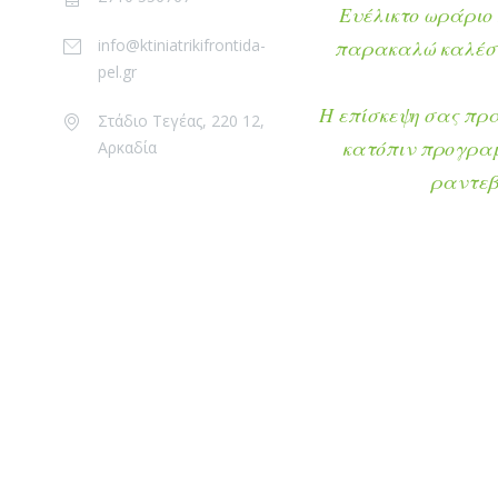
Ευέλικτο ωράριο 
info@ktiniatrikifrontida-
παρακαλώ καλέστ
pel.gr
Η επίσκεψη σας πρ
Στάδιο Τεγέας, 220 12,
κατόπιν προγρα
Αρκαδία
ραντεβ