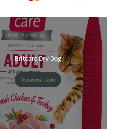
Britcare Dry Dog
Αγοράστε τώρα