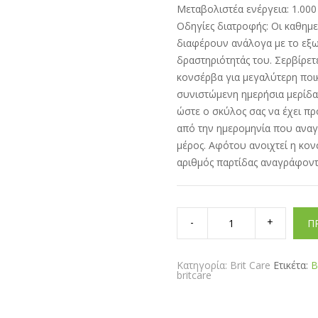
Μεταβολιστέα ενέργεια: 1.000 
Οδηγίες διατροφής: Οι καθημε
διαφέρουν ανάλογα με το εξωτ
δραστηριότητάς του. Σερβίρε
κονσέρβα για μεγαλύτερη ποικ
συνιστώμενη ημερήσια μερίδα
ώστε ο σκύλος σας να έχει π
από την ημερομηνία που αναγρ
μέρος. Αφότου ανοιχτεί η κον
αριθμός παρτίδας αναγράφοντ
Brit
Premium
Π
Cans
Lamb
with
Buckwheat
Κατηγορία:
Brit Care
Ετικέτα:
B
800gr
britcare
quantity