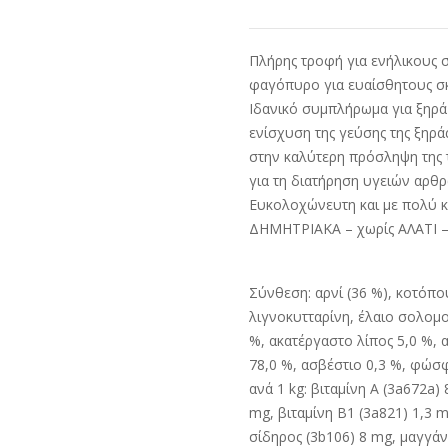
Πλήρης τροφή για ενήλικους 
φαγόπυρο για ευαίσθητους σ
Ιδανικό συμπλήρωμα για ξηρά 
ενίσχυση της γεύσης της ξηρά
στην καλύτερη πρόσληψη της 
για τη διατήρηση υγειών αρθ
Ευκολοχώνευτη και με πολύ κ
ΔΗΜΗΤΡΙΑΚΑ – χωρίς ΑΛΑΤΙ –
Σύνθεση: αρνί (36 %), κοτόπο
λιγνοκυτταρίνη, έλαιο σολομο
%, ακατέργαστο λίπος 5,0 %, 
78,0 %, ασβέστιο 0,3 %, φώσφ
ανά 1 kg: βιταμίνη A (3a672a) 
mg, βιταμίνη B1 (3a821) 1,3 
σίδηρος (3b106) 8 mg, μαγγάνι