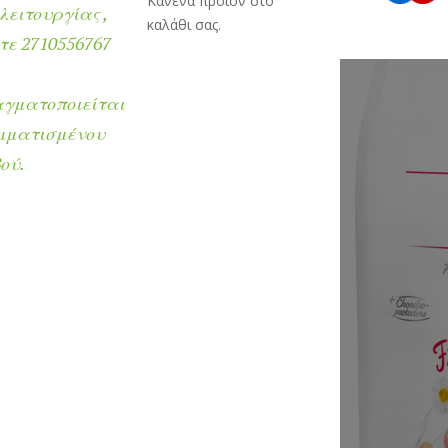
Κανένα προϊόν στο
λειτουργίας ,
καλάθι σας.
ε 2710556767
αγματοποιείται
μματισμένου
ού.