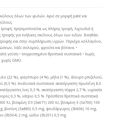
σκύλους όλων των φυλών. Αρνί σε μορφή paté και
κύλους.
τροφή. Χρησιμοποιείται ως πλήρης τροφή, λιχουδιά ή
ς τροφής για ενήλικες σκύλους όλων των ειδών. Βοηθάει
τροφής και στην συμπλήρωση υγρών. Περιέχει κολλαγόνο,
ρώσεων, λάδι σολομού, φρούτα και βότανα. •
αλή γεύση • Ισορροπημένα θρεπτικά συστατικά • Χωρίς
 χωρίς GMO.
υλο (22 %), φαγόπυρο (4 %), μήλα (1 %), άλευρο μπιζελιού,
ύ (0,5 %). Αναλυτικά συστατικά: ακατέργαστη πρωτεΐνη 8,0
ακατέργαστες ίνες 0,3 %, ακατέργαστη τέφρα 2,7 %, υγρασία
ορος 0,3 %, νάτριο 0,5 %. Πρόσθετα θρεπτικά συστατικά
800 IU, βιταμίνη D3 (3a671) 200 IU, βιταμίνη E (3a700) 100
mg, βιοτίνη (3a880) 0,5 mg, ψευδάργυρος (3b606) 10 mg,
ο (3b504) 2 mg, ιώδιο (3b201) 0,5 mg.