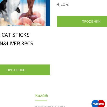
4,10
€
ΠΡΟΣΘΗΚΗ
R CAT STICKS
N&LIVER 3PCS
ΠΡΟΣΘΗΚΗ
Καλάθι