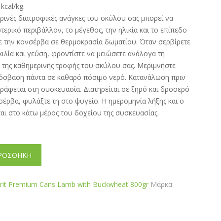
kcal/kg.
ρινές διατροφικές ανάγκες του σκύλου σας μπορεί να
ερικό περιβάλλον, το μέγεθος, την ηλικία και το επίπεδο
τε την κονσέρβα σε θερμοκρασία δωματίου. Όταν σερβίρετε
ιλία και γεύση, φροντίστε να μειώσετε ανάλογα τη
 της καθημερινής τροφής του σκύλου σας. Μεριμνήστε
ρόσβαση πάντα σε καθαρό πόσιμο νερό. Κατανάλωση πριν
άφεται στη συσκευασία. Διατηρείται σε ξηρό και δροσερό
σέρβα, φυλάξτε τη στο ψυγείο. Η ημερομηνία λήξης και o
αι στο κάτω μέρος του δοχείου της συσκευασίας.
ΡΟΣΘΗΚΗ
rit Premium Cans Lamb with Buckwheat 800gr
Μάρκα: