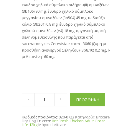
ένυδρο χηλικό σύμπλοκο σιδήρου(ii)-αμινοξέων
(3b106) 90 mg, ένυδρο χηλικό σύμπλοκο
μαγγανίου-αμινοξέων (3b504) 45 mg, ιωδιούζο
κάλιο (3b201) 0,8 mg, ένυδρο χηλικό σύμπλοκο
χαλκού-αμινοξέων (e4) 18 mg, oργανική μορφή
σεληνομεθειονίνης που παράγεται από
saccharomyces Cerevisiae cncm i-3060 (ζύμη με
προσθήκη ανενεργού Σεληνίου) (3b8.10) 0,2 mg, l-
μεθειονίνη160 mg.
Brit
Fresh
ΠΡΟΣΘΗΚΗ
Chicken
Adult
Great
Life
Κωδικός προϊόντος:
020-0723
Κατηγορία:
Britcare
12kg
Dry Dog
Ετικέτα:
Brit Fresh Chicken Adult Great
quantity
Life 12kg
Μάρκα:
britcare