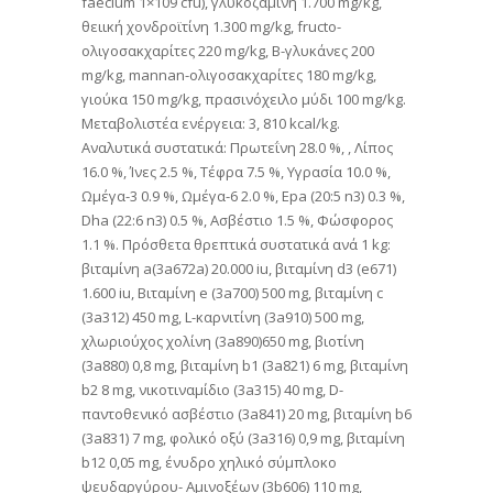
faecium 1×109 cfu), γλυκοζαμίνη 1.700 mg/kg,
θειική χονδροϊτίνη 1.300 mg/kg, fructo-
ολιγοσακχαρίτες 220 mg/kg, Β-γλυκάνες 200
mg/kg, mannan-ολιγοσακχαρίτες 180 mg/kg,
γιούκα 150 mg/kg, πρασινόχειλο μύδι 100 mg/kg.
Mεταβολιστέα ενέργεια: 3, 810 kcal/kg.
Αναλυτικά συστατικά: Πρωτεΐνη 28.0 %, , Λίπος
16.0 %, Ίνες 2.5 %, Τέφρα 7.5 %, Υγρασία 10.0 %,
Ωμέγα-3 0.9 %, Ωμέγα-6 2.0 %, Epa (20:5 n3) 0.3 %,
Dha (22:6 n3) 0.5 %, Ασβέστιο 1.5 %, Φώσφορος
1.1 %. Πρόσθετα θρεπτικά συστατικά ανά 1 kg:
βιταμίνη a(3a672a) 20.000 iu, βιταμίνη d3 (e671)
1.600 iu, Βιταμίνη e (3a700) 500 mg, βιταμίνη c
(3a312) 450 mg, L-καρνιτίνη (3a910) 500 mg,
χλωριούχος χολίνη (3a890)650 mg, βιοτίνη
(3a880) 0,8 mg, βιταμίνη b1 (3a821) 6 mg, βιταμίνη
b2 8 mg, νικοτιναμίδιο (3a315) 40 mg, D-
παντοθενικό ασβέστιο (3a841) 20 mg, βιταμίνη b6
(3a831) 7 mg, φολικό οξύ (3a316) 0,9 mg, βιταμίνη
b12 0,05 mg, ένυδρο χηλικό σύμπλοκο
ψευδαργύρου- Αμινοξέων (3b606) 110 mg,