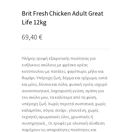
Brit Fresh Chicken Adult Great
Life 12kg
69,40
€
Πλήρης τροφή εξαιρετικής ποιότητας για
ενήλικους σκύλους με φρέσκο κρέας
κοτόπουλου με πατάτες, φαγόπυρο, μήλο και
θυμάρι. Υπέροχη ζωή, δέρμα και τρίχωμα, οστά
και μύες, δόντια και ούλα, φυσική υγεία, ισχυρό
ανοσοποιητικό, λαχταριστή γεύση, αγάπη για
τον σκύλο μου, τα καλύτερα από τη φύση,
υπέροχη ζωή. Χωρίς περιττά συστατικά, χωρίς
καλαμπόκι, σόγια, σιτάρι , γλουτένη, χωρίς
τεχνητές αρωματικές ύλες, χρωστικές ή
συντηρητικά._ Οι τροφές με ολιστική σύνθεση
παρέχουν τις απαραίτητες ποσότητες και