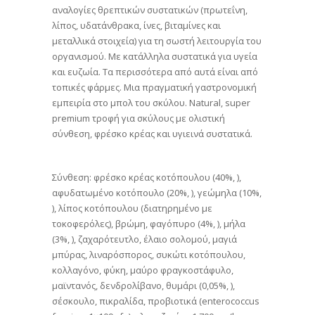
αναλογίες θρεπτικών συστατικών (πρωτεΐνη,
λίπος, υδατάνθρακα, ίνες, βιταμίνες και
μεταλλικά στοιχεία) για τη σωστή λειτουργία του
οργανισμού. Με κατάλληλα συστατικά για υγεία
και ευζωία. Τα περισσότερα από αυτά είναι από
τοπικές φάρμες. Μια πραγματική γαστρονομική
εμπειρία στο μπολ του σκύλου. Natural, super
premium τροφή για σκύλους με ολιστική
σύνθεση, φρέσκο κρέας και υγιεινά συστατικά.
Σύνθεση: φρέσκο κρέας κοτόπουλου (40%, ),
αφυδατωμένο κοτόπουλο (20%, ), γεώμηλα (10%,
), λίπος κοτόπουλου (διατηρημένο με
τοκοφερόλες), βρώμη, φαγόπυρο (4%, ), μήλα
(3%, ), ζαχαρότευτλο, έλαιο σολομού, μαγιά
μπύρας, λιναρόσπορος, συκώτι κοτόπουλου,
κολλαγόνο, φύκη, μαύρο φραγκοστάφυλο,
μαϊντανός, δενδρολίβανο, θυμάρι (0,05%, ),
σέσκουλο, πικραλίδα, προβιοτικά (enterococcus