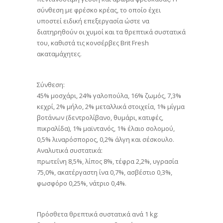
σύνθεση με φρέσκο κρέας, το οποίο έχει
υποστεί ειδική επεξεργασία ώστε να
διατηρηθούν οι χυμοί και τα θρεπτικά συστατικά
του, καθιστά τις κονσέρβες Brit Fresh
ακαταμάχητες.
Σύνθεση:
45% μοσχάρι, 24% γαλοπούλα, 16% ζωμός, 7,3%
κεχρί, 2% μήλο, 2% μεταλλικά στοιχεία, 1% μίγμα
βοτάνων (δεντρολίβανο, θυμάρι, κατιφές,
πικραλίδα), 1% μαϊντανός, 1% έλαιο σολομού,
0,5% λιναρόσπορος, 0,2% άλγη και σέσκουλο.
Αναλυτικά συστατικά:
πρωτεΐνη 8,5%, λίπος 8%, τέφρα 2,2%, υγρασία
75,0%, ακατέργαστη ίνα 0,7%, ασβέστιο 0,3%,
φωσφόρο 0,25%, νάτριο 0,4%.
Πρόσθετα θρεπτικά συστατικά ανά 1 kg: