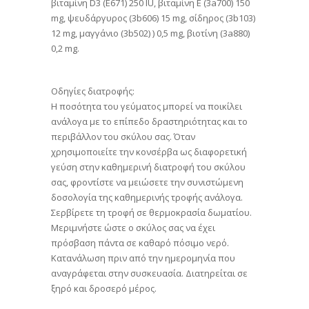
βιταμίνη D3 (E671) 250 IU, βιταμίνη Ε (3a700) 150
mg, ψευδάργυρος (3b606) 15 mg, σίδηρος (3b103)
12 mg, μαγγάνιο (3b502) ) 0,5 mg, βιοτίνη (3a880)
0,2 mg.
Οδηγίες διατροφής:
Η ποσότητα του γεύματος μπορεί να ποικίλει
ανάλογα με το επίπεδο δραστηριότητας και το
περιβάλλον του σκύλου σας. Όταν
χρησιμοποιείτε την κονσέρβα ως διαφορετική
γεύση στην καθημερινή διατροφή του σκύλου
σας, φροντίστε να μειώσετε την συνιστώμενη
δοσολογία της καθημερινής τροφής ανάλογα.
Σερβίρετε τη τροφή σε θερμοκρασία δωματίου.
Μεριμνήστε ώστε ο σκύλος σας να έχει
πρόσβαση πάντα σε καθαρό πόσιμο νερό.
Κατανάλωση πριν από την ημερομηνία που
αναγράφεται στην συσκευασία. Διατηρείται σε
ξηρό και δροσερό μέρος.