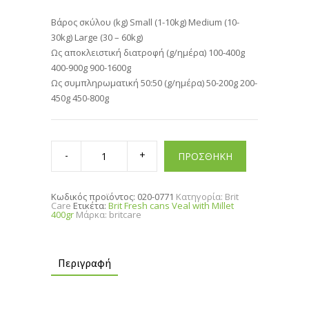
Βάρος σκύλου (kg) Small (1-10kg) Medium (10-
30kg) Large (30 – 60kg)
Ως αποκλειστική διατροφή (g/ημέρα) 100-400g
400-900g 900-1600g
Ως συμπληρωματική 50:50 (g/ημέρα) 50-200g 200-
450g 450-800g
Brit
Fresh
ΠΡΟΣΘΗΚΗ
cans
Veal
with
Millet
Κωδικός προϊόντος:
020-0771
Κατηγορία:
Brit
400gr
Care
Ετικέτα:
Brit Fresh cans Veal with Millet
quantity
400gr
Μάρκα:
britcare
Περιγραφή