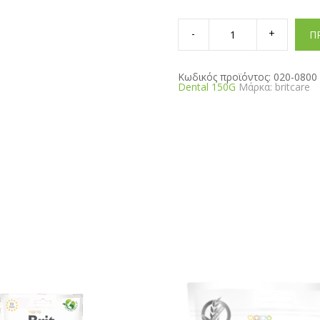
Brit
Dog
Π
Snack
Functional
Dental
150G
Κωδικός προϊόντος:
020-0800
quantity
Dental 150G
Μάρκα:
britcare