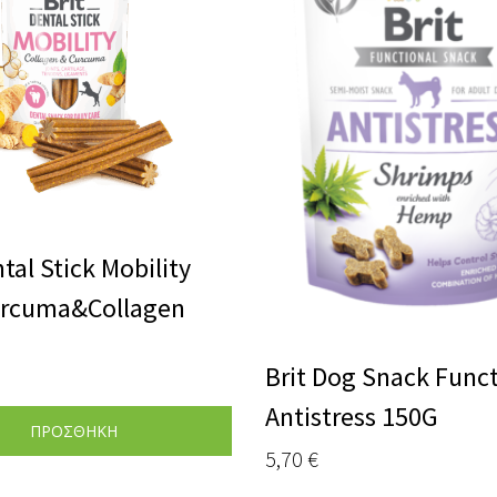
ntal Stick Mobility
urcuma&Collagen
Brit Dog Snack Funct
Antistress 150G
ΠΡΟΣΘΗΚΗ
5,70
€