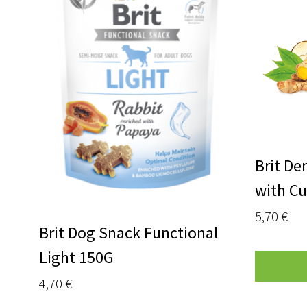
Brit De
with C
5,70
€
Brit Dog Snack Functional
Light 150G
4,70
€