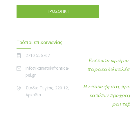
ΠΡΟΣΘΗΚΗ
Τρόποι επικοινωνίας
2710 556767
Ευέλικτο ωράριο 
info@ktiniatrikifrontida-
παρακαλώ καλέστ
pel.gr
Η επίσκεψη σας πρ
Στάδιο Τεγέας, 220 12,
κατόπιν προγρα
Αρκαδία
ραντεβ