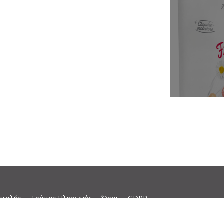
στολής
Τρόπος Πληρωμής
Όροι
GDPR