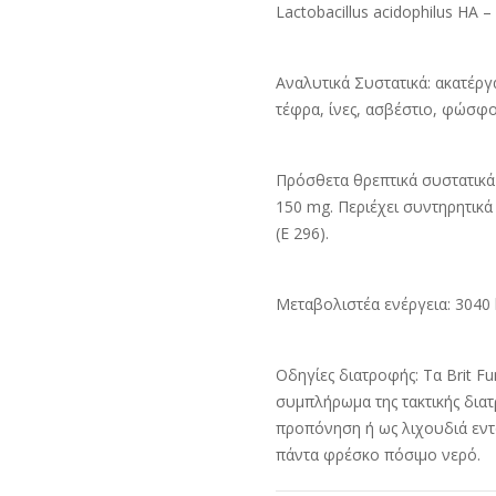
Lactobacillus acidophilus HA –
Αναλυτικά Συστατικά: ακατέργ
τέφρα, ίνες, ασβέστιο, φώσφο
Πρόσθετα θρεπτικά συστατικά 
150 mg. Περιέχει συντηρητικά 
(E 296).
Μεταβολιστέα ενέργεια: 3040 k
Οδηγίες διατροφής: Τα Brit Fun
συμπλήρωμα της τακτικής δια
προπόνηση ή ως λιχουδιά εντό
πάντα φρέσκο πόσιμο νερό.