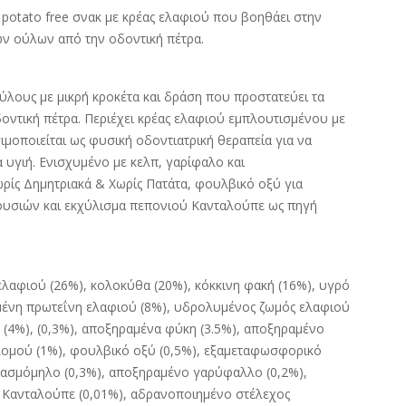
 potato free σνακ με κρέας ελαφιού που βοηθάει στην
ων ούλων από την οδοντική πέτρα.
κύλους με μικρή κροκέτα και δράση που προστατεύει τα
δοντική πέτρα. Περιέχει κρέας ελαφιού εμπλουτισμένου με
μοποιείται ως φυσική οδοντιατρική θεραπεία για να
α υγιή. Ενισχυμένο με κελπ, γαρίφαλο και
ρίς Δημητριακά & Χωρίς Πατάτα, φουλβικό οξύ για
υσιών και εκχύλισμα πεπονιού Κανταλούπε ως πηγή
λαφιού (26%), κολοκύθα (20%), κόκκινη φακή (16%), υγρό
μένη πρωτεΐνη ελαφιού (8%), υδρολυμένος ζωμός ελαφιού
(4%), (0,3%), αποξηραμένα φύκη (3.5%), αποξηραμένο
λομού (1%), φουλβικό οξύ (0,5%), εξαμεταφωσφορικό
φασμόμηλο (0,3%), αποξηραμένο γαρύφαλλο (0,2%),
 Κανταλούπε (0,01%), αδρανοποιημένο στέλεχος