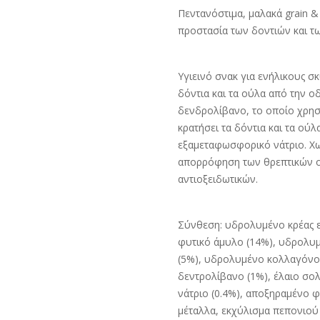
Πεντανόστιμα, μαλακά grain &
προστασία των δοντιών και τ
Υγιεινό σνακ για ενήλικους σ
δόντια και τα ούλα από την ο
δενδρολίβανο, το οποίο χρησι
κρατήσει τα δόντια και τα ούλ
εξαμεταφωσφορικό νάτριο. Χω
απορρόφηση των θρεπτικών ο
αντιοξειδωτικών.
Σύνθεση: υδρολυμένο κρέας ε
φυτικό άμυλο (14%), υδρολυ
(5%), υδρολυμένο κολλαγόνο 
δεντρολίβανο (1%), έλαιο σο
νάτριο (0.4%), αποξηραμένο 
μέταλλα, εκχύλισμα πεπονιού