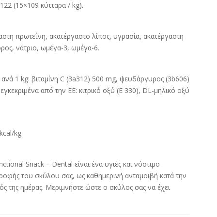
 122 (15×109 κύτταρα / kg).
αστη πρωτεΐνη, ακατέργαστο λίπος, υγρασία, ακατέργαστη
ρος, νάτριο, ωμέγα-3, ωμέγα-6.
ανά 1 kg: βιταμίνη C (3a312) 500 mg, ψευδάργυρος (3b606)
εγκεκριμένα από την ΕΕ: κιτρικό οξύ (Ε 330), DL-μηλικό οξύ
cal/kg.
ctional Snack – Dental είναι ένα υγιές και νόστιμο
τροφής του σκύλου σας, ως καθημερινή ανταμοιβή κατά την
ς της ημέρας. Μεριμνήστε ώστε ο σκύλος σας να έχει