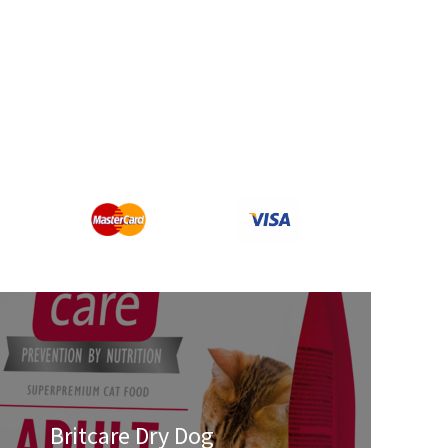
Britcare Dry Dog