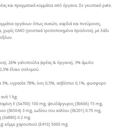
έας και πραγματικά κομμάτια από όργανα. Σε γευστικό pate.
ομμάτια οργάνων όπως συκώτι, καρδιά και πνεύμονες,
α, χωρίς GMO (γενετικά τροποποιημένα προϊόντα), με λάδι
οξέων.
να), 26% γαλοπούλα (κρέας & όργανα), 3% άμυλο
, 0,5% έλαιο σολομού.
α 3%, υγρασία 78%, ίνες 0,5%, ασβέστιο 0,1%, φωσφορο
ανά 1 kg:
βιταμίνη Ε (3a700) 100 mg, ψευδάργυρος (3b606) 15 mg,
νιο (3b504) 3 mg, ιωδίου του καλίου (3b201) 0.75 mg,
η (3a880) 0.2 mg.
g: κόμμι χαρουπιού (Ε410) 5000 mg.