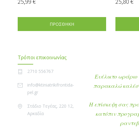
25,99
€
25,80
€
ΠΡΟΣΘΗΚΗ
Τρόποι επικοινωνίας
2710 556767
Ευέλικτο ωράριο 
info@ktiniatrikifrontida-
παρακαλώ καλέστ
pel.gr
Η επίσκεψη σας πρ
Στάδιο Τεγέας, 220 12,
κατόπιν προγρα
Αρκαδία
ραντεβ