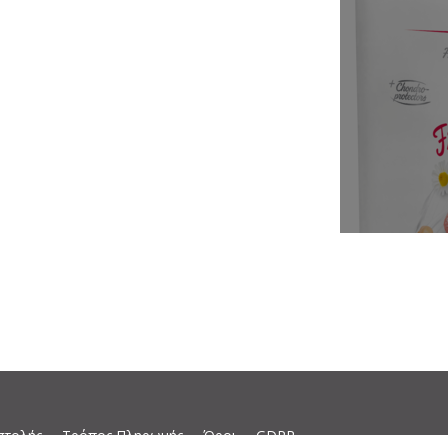
στολής
Τρόπος Πληρωμής
Όροι
GDPR