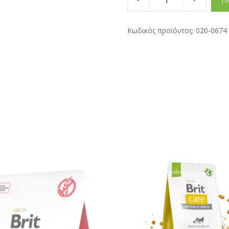
Π
Cans
Pate&Meat
Turkey
400gr
Κωδικός προϊόντος:
020-0674
quantity