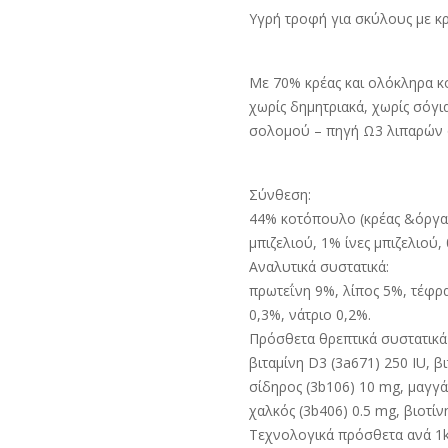
Υγρή τροφή για σκύλους με κρ
Με 70% κρέας και ολόκληρα κ
χωρίς δημητριακά, χωρίς σόγι
σολομού – πηγή Ω3 λιπαρών 
Σύνθεση:
44% κοτόπουλο (κρέας &όργα
μπιζελιού, 1% ίνες μπιζελιού
Αναλυτικά συστατικά:
πρωτεΐνη 9%, λίπος 5%, τέφρ
0,3%, νάτριο 0,2%.
Πρόσθετα θρεπτικά συστατικά 
βιταμίνη D3 (3a671) 250 IU, 
σίδηρος (3b106) 10 mg, μαγγά
χαλκός (3b406) 0.5 mg, βιοτίν
Τεχνολογικά πρόσθετα ανά 1k