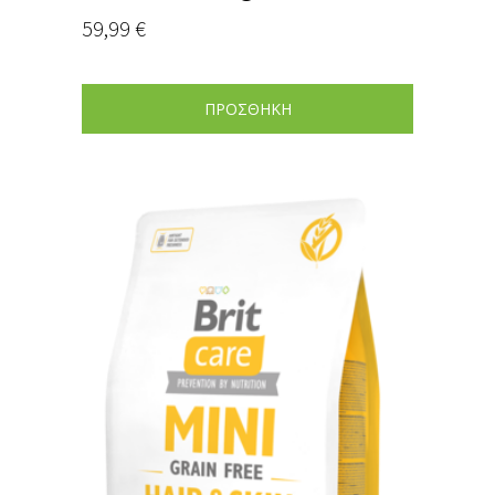
59,99
€
ΠΡΟΣΘΗΚΗ