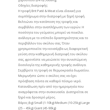
χαρουπιού (Ε410) 5000mg.
Οδηγίες διατροφής:
Η τροφή Brit Paté & Meat είναι ιδανική για
συμπλήρωμα στην διατροφή με ξηρή τροφή.
Βελτιώνει την κατάποση της τροφής και
συμβάλλει στην αναπλήρωση των υγρών. Η
ποσότητα του γεύματος μπορεί να ποικίλει
ανάλογα με το επίπεδο δραστηριότητας και το
περιβάλλον του σκύλου σας. Όταν
χρησιμοποιείτε την κονσέρβα ως διαφορετική
γεύση στην καθημερινή διατροφή του σκύλου
σας, φροντίστε να μειώσετε την συνιστώμενη
δοσολογία της καθημερινής τροφής ανάλογα.
Σερβίρετε τη τροφή σε θερμοκρασία δωματίου.
Μεριμνήστε ώστε ο σκύλος σας να έχει
πρόσβαση πάντα σε καθαρό πόσιμο νερό.
Κατανάλωση πρίν από την ημερομηνία που
αναγράφεται στην συσκευασία. Διατηρείται σε
ξηρό και δροσερό μέρος.
Βάρος (kg) Small (1-10kg) Medium (10-25kg) Large
(25 – 45kg) Giant (45-90kg)