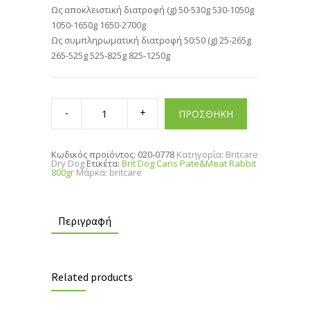
Ως αποκλειστική διατροφή (g) 50-530g 530-1050g
1050-1650g 1650-2700g
Ως συμπληρωματική διατροφή 50:50 (g) 25-265g
265-525g 525-825g 825-1250g
Brit
Dog
ΠΡΟΣΘΗΚΗ
Cans
Pate&Meat
Rabbit
800gr
Κωδικός προϊόντος:
020-0778
Κατηγορία:
Britcare
quantity
Dry Dog
Ετικέτα:
Brit Dog Cans Pate&Meat Rabbit
800gr
Μάρκα:
britcare
Περιγραφή
Related products