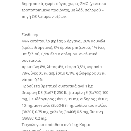
δημητριακά, χωρίς σόγια, χωρίς GMO (γενετικά
τροποποιημένα προϊόντα), με λάδι σολομού –
πηγή Ω3 λιπαρών οξέων.
Σύνθεση:
44% κοτόπουλο (κρέας & όργανα), 26% κουνέλι
(κρέας & όργανα), 3% άμυλο μπιζελιού, 1% ίνες
μπιζελιού, 0,5% έλαιο σολομού. Αναλυτικά
συστατικά:
πρωτεΐνη 8%, λίπος 4%, τέφρα 3,5%, υγρασία
78%, ίνες 0,5%, ασβέστιο 0,1%, φώσφορος 0,3%,
νάτριο 0,2%.
Πρόσθετα θρεπτικά συστατικά ανά 1 kg:
βιταμίνη D3 (3a671) 250 IU, βιταμίνη Ε (3a700) 100
mg, ψευδάργυρος (3b606) 15 mg, σίδηρος (3b106)
10 mg, μαγγανίο (3b504) 3 mg, ιωδίου του καλίου
(3b201) 0.75 mg, χαλκός (3b406) 0.5 mg, βιοτίνη
(3a880) 0.2 mg.
Τεχνολογικά πρόσθετα ανά 1kg: Κόμμι