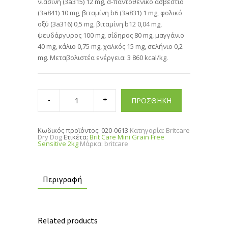
νιασίνη (3a315) 12 mg, d-παντοθενικό ασβέστιο
(3a841) 10 mg, βιταμίνη b6 (3a831) 1 mg, φολικό
οξύ (3a316) 0,5 mg, βιταμίνη b12 0,04 mg,
ψευδάργυρος 100 mg, σίδηρος 80 mg, μαγγάνιο
40 mg, κάλιο 0,75 mg, χαλκός 15 mg, σελήνιο 0,2
mg. Μεταβολιστέα ενέργεια: 3 860 kcal/kg.
Brit
Care
ΠΡΟΣΘΗΚΗ
Mini
Grain
Free
Sensitive
Κωδικός προϊόντος:
020-0613
Κατηγορία:
Britcare
2kg
Dry Dog
Ετικέτα:
Brit Care Mini Grain Free
quantity
Sensitive 2kg
Μάρκα:
britcare
Περιγραφή
Related products