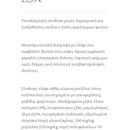
Υποαλλεργική σύνθεση χωρίς δημητριακά για
ευαίσθητους σκύλους πολύ μικρόσωμων φυλών.
Μονοπρωτεϊνική διατροφή με ελάφι που
συμβάλλει θετικά στην πέψη. Άψογη εμφάνιση,
χαμηλός γλυκαιμικός δείκτης, λαμπερό τρίχωμα,
υγιές δέρμα, υγιή δόντια με αντιβακτηριδιακές
ιδιότητες.
Σύνθεση: ελάφι (40%), κίτρινα μπιζέλια, λίπος
κοτόπουλου (συντηρημένο με τοκοφερόλες),
ρεβίθια, φαγόπυρο, αποξηραμένα μήλα, έλαιο
σολομού (3%), λιναρόσπορος (3%), μαγιά μπύρας,
άλγη (0,5%, Ascophyllum nodosum), υδρολυμένα
όστρακα (πηγή γλυκοζαμίνης, 260 mg/kg),
μύρτιλλα (230 mg/kg, πηγή πολυφαινόλων 70