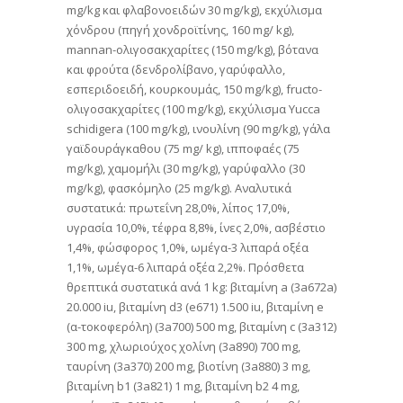
mg/kg και φλαβονοειδών 30 mg/kg), εκχύλισμα
χόνδρου (πηγή χονδροϊτίνης, 160 mg/ kg),
mannan-ολιγοσακχαρίτες (150 mg/kg), βότανα
και φρούτα (δενδρολίβανο, γαρύφαλλο,
εσπεριδοειδή, κουρκουμάς, 150 mg/kg), fructo-
ολιγοσακχαρίτες (100 mg/kg), εκχύλισμα Yucca
schidigera (100 mg/kg), ινουλίνη (90 mg/kg), γάλα
γαϊδουράγκαθου (75 mg/ kg), ιπποφαές (75
mg/kg), χαμoμήλι (30 mg/kg), γαρύφαλλο (30
mg/kg), φασκόμηλο (25 mg/kg). Αναλυτικά
συστατικά: πρωτεΐνη 28,0%, λίπος 17,0%,
υγρασία 10,0%, τέφρα 8,8%, ίνες 2,0%, ασβέστιο
1,4%, φώσφορος 1,0%, ωμέγα-3 λιπαρά οξέα
1,1%, ωμέγα-6 λιπαρά οξέα 2,2%. Πρόσθετα
θρεπτικά συστατικά ανά 1 kg: βιταμίνη a (3a672a)
20.000 iu, βιταμίνη d3 (e671) 1.500 iu, βιταμίνη e
(α-τοκοφερόλη) (3a700) 500 mg, βιταμίνη c (3a312)
300 mg, χλωριούχος χολίνη (3a890) 700 mg,
ταυρίνη (3a370) 200 mg, βιοτίνη (3a880) 3 mg,
βιταμίνη b1 (3a821) 1 mg, βιταμίνη b2 4 mg,