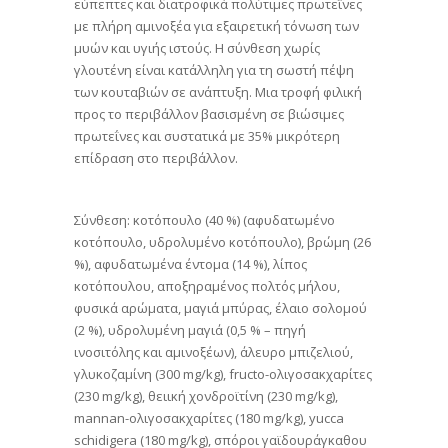
εύπεπτες και διατροφικά πολύτιμες πρωτεΐνες
με πλήρη αμινοξέα για εξαιρετική τόνωση των
μυών και υγιής ιστούς. Η σύνθεση χωρίς
γλουτένη είναι κατάλληλη για τη σωστή πέψη
των κουταβιών σε ανάπτυξη. Μια τροφή φιλική
προς το περιβάλλον βασισμένη σε βιώσιμες
πρωτεΐνες και συστατικά με 35% μικρότερη
επίδραση στο περιβάλλον.
Σύνθεση: κοτόπουλο (40 %) (αφυδατωμένο
κοτόπουλο, υδρολυμένο κοτόπουλο), βρώμη (26
%), αφυδατωμένα έντομα (14 %), λίπος
κοτόπουλου, αποξηραμένος πολτός μήλου,
φυσικά αρώματα, μαγιά μπύρας, έλαιο σολομού
(2 %), υδρολυμένη μαγιά (0,5 % – πηγή
ινοσιτόλης και αμινοξέων), άλευρο μπιζελιού,
γλυκοζαμίνη (300 mg/kg), fructo-ολιγοσακχαρίτες
(230 mg/kg), θειική χονδροϊτίνη (230 mg/kg),
mannan-ολιγοσακχαρίτες (180 mg/kg), yucca
schidigera (180 mg/kg), σπόροι γαϊδουράγκαθου