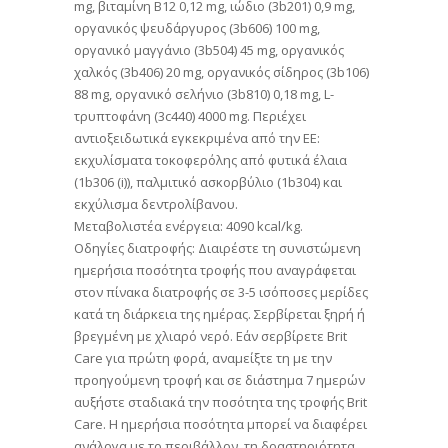
mg, βιταμίνη B12 0,12 mg, ιώδιο (3b201) 0,9 mg,
οργανικός ψευδάργυρος (3b606) 100 mg,
οργανικό μαγγάνιο (3b504) 45 mg, οργανικός
χαλκός (3b406) 20 mg, οργανικός σίδηρος (3b106)
88 mg, οργανικό σελήνιο (3b810) 0,18 mg, L-
τρυπτοφάνη (3c440) 4000 mg. Περιέχει
αντιοξειδωτικά εγκεκριμένα από την ΕΕ:
εκχυλίσματα τοκοφερόλης από φυτικά έλαια
(1b306 (i)), παλμιτικό ασκορβύλιο (1b304) και
εκχύλισμα δεντρολίβανου.
Μεταβολιστέα ενέργεια: 4090 kcal/kg.
Οδηγίες διατροφής: Διαιρέστε τη συνιστώμενη
ημερήσια ποσότητα τροφής που αναγράφεται
στον πίνακα διατροφής σε 3-5 ισόποσες μερίδες
κατά τη διάρκεια της ημέρας. Σερβίρεται ξηρή ή
βρεγμένη με χλιαρό νερό. Εάν σερβίρετε Brit
Care για πρώτη φορά, αναμείξτε τη με την
προηγούμενη τροφή και σε διάστημα 7 ημερών
αυξήστε σταδιακά την ποσότητα της τροφής Brit
Care. Η ημερήσια ποσότητα μπορεί να διαφέρει
ανάλογα με το περιβάλλον, τη δραστηριότητα