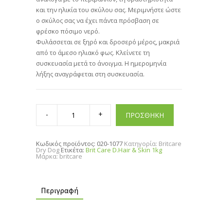
και την ηλικία του σκύλου σας. Μεριμνήστε ώστε
ο σκύλος σας να έχει πάντα πρόσβαση σε
φρέσκο πόσιμο νερό.
Φυλάσσεται σε ξηρό και δροσερό μέρος, μακριά
από το άμεσο ηλιακό φως. Κλείνετε τη
συσκευασία μετά το άνοιγμα. Η ημερομηνία
λήξης αναγράφεται στη συσκευασία.
Brit
Care
ΠΡΟΣΘΗΚΗ
D.Hair
&
Skin
1kg
Κωδικός προϊόντος:
020-1077
Κατηγορία:
Britcare
quantity
Dry Dog
Ετικέτα:
Brit Care D.Hair & Skin 1kg
Μάρκα:
britcare
Περιγραφή