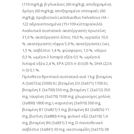
(110 mg/kg), β-γλυκάνες (60 mg/kg), αποξηραμένη
δρόγη (60 mg/kg), αποξηραμένο ιπποφαές (60
mg/kg), προβιοτικά Lactobacillus helveticus HA –
122 αδρανοποιημένα (15×109 κύτταρα/κιλό).
Αναλυτικά συστατικά: ακατέργαστη πρωτεΐνη
31,0 %, ακατέργαστο λίπος 19,0 %, υγρασία 10,0
%, ακατέργαστη τέφρα 5,9 %, ακατέργαστες ίνες
1,5 %, ασβέστιο 1,4 %, φώσφορος 1,0 %, νάτριο
0,3 %, ωμέγα-3 λιπαρά οξέα 0,5 %, ωμέγα-6
λιπαρά οξέα 2,4 %, EPA (20:5 n-3) 0,05 %, DHA (22:6
n-3) 0,1 %.
Πρόσθετα θρεπτικά συστατικά ανά 1 kg: βιταμίνη
A (3a672a) 23000 IU, βιταμίνη D3 (3a671) 1700 IU,
βιταμίνη E (3a700) 550 mg, βιταμίνη C (3a312) 350
mg, ταυρίνη (3a370) 1500 mg, χλωριούχος χολίνη
(3a890) 1800 mg, L-καρνιτίνη (3a910) 300 mg,
βιταμίνη B1 (3a821) 3 mg, βιταμίνη B2 (3a825i) 11
mg, βιοτίνη (3a880) 4 mg, φυλικό οξύ (3a316) 1,4
mg, βιταμίνη B6 (3a831) 3 mg, D-παντοθενικό
ασβέστιο (3a841) 30 mg, νικοτιναμίδη (3a315) 38