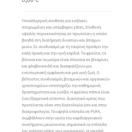
Υποαλλεργική σύνθεση για ενήλικες
στειρωμένες και υπέρβαρες γάτες. Σύνθεση
υψηλής περιεκτικότητας σε πρωτεΐνες η οποία
βοηθά στη διατήρηση δυνατών και άπαχων
μυών. Σε συνδυασμό με τη ταυρίνη προάγει την
καλή όραση και την υγιή καρδιά. Τα φρούτα, τα
βότανα και τα μούρα είναι πλούσια σε βιταμίνες
και φλαβονοειδή και διασφαλίζουν μια
εντυπωσιακή εμφάνιση και μια υγιή ζωή. Ο
βέλτιστος συνδυασμός βιταμινών και οργανικών
ιχνοστοιχείων υποστηρίζει την καθημερινή
δραστηριότητα και ευεξία. Η φρέσκα πάπια είναι
ένα εξαιρετικά εύπεπτο, διαιτητικό κρέας που
προτείνεται τόσο στη διαιτολογία όσο και στην
διατροφολογία. Τα υψηλά επίπεδα σε PUFA,
συμβάλλουν στην υγεία του καρδιαγγειακού
συστήματος μειώνοντας σημαντικά τα επίπεδα
της χοληστερόλης του οργανισμού. Η χαμηλή