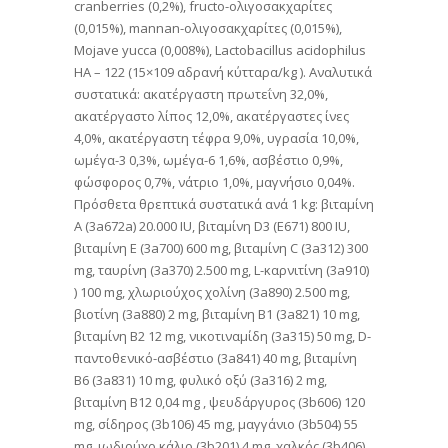
cranberries (0,2%), fructo-ολιγοσακχαρίτες
(0,015%), mannan-ολιγοσακχαρίτες (0,015%),
Mojave yucca (0,008%), Lactobacillus acidophilus
HA – 122 (15×109 αδρανή κύτταρα/kg ). Αναλυτικά
συστατικά: ακατέργαστη πρωτεΐνη 32,0%,
ακατέργαστο λίπος 12,0%, ακατέργαστες ίνες
4,0%, ακατέργαστη τέφρα 9,0%, υγρασία 10,0%,
ωμέγα-3 0,3%, ωμέγα-6 1,6%, ασβέστιο 0,9%,
φώσφορος 0,7%, νάτριο 1,0%, μαγνήσιο 0,04%.
Πρόσθετα θρεπτικά συστατικά ανά 1 kg: βιταμίνη
Α (3a672a) 20.000 IU, βιταμίνη D3 (E671) 800 IU,
βιταμίνη Ε (3a700) 600 mg, βιταμίνη C (3a312) 300
mg, ταυρίνη (3a370) 2.500 mg, L-καρνιτίνη (3a910)
) 100 mg, χλωριούχος χολίνη (3a890) 2.500 mg,
βιοτίνη (3a880) 2 mg, βιταμίνη B1 (3a821) 10 mg,
βιταμίνη Β2 12 mg, νικοτιναμίδη (3a315) 50 mg, D-
παντοθενικό-ασβέστιο (3a841) 40 mg, βιταμίνη
B6 (3a831) 10 mg, φυλικό οξύ (3a316) 2 mg,
βιταμίνη Β12 0,04 mg , ψευδάργυρος (3b606) 120
mg, σίδηρος (3b106) 45 mg, μαγγάνιο (3b504) 55
mg, ιωδιούχο κάλιο (3b201) 4 mg, χαλκός (3b406)