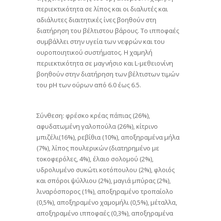
περιεκτικότητα σε λίπος και οι διαλυτές και
αδιάλυτες διαιτητικές ίνες βοηθούν στη
διατήρηση του βέλτιστου βάρους. Το ιπποφαές
συμβάλλει στην υγεία των νεφρών και του
ουροποιητικού συστήματος. Η χαμηλή
περιεκτικότητα σε μαγνήσιο και L-μεθειονίνη
βοηθούν στην διατήρηση των βέλτιστων τιμών
του pH των ούρων από 6.0 έως 6.5.
Σύνθεση: φρέσκο κρέας πάπιας (26%),
αφυδατωμένη γαλοπούλα (26%), κίτρινο
μπιζέλι(16%), ρεβίθια (10%), αποξηραμένα μήλα
(7%), λίπος πουλερικών (διατηρημένο με
τοκοφερόλες, 4%), έλαιο σολομού (2%),
υδρολυμένο συκώτι κοτόπουλου (2%), φλοιός
και σπόροι ψύλλιου (2%), μαγιά μπύρας (2%),
λιναρόσπορος (1%), αποξηραμένο τροπαίολο
(0,5%), αποξηραμένο χαμομήλι (0,5%), μέταλλα,
αποξηραμένο ιπποφαές (0,3%), αποξηραμένα