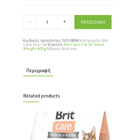
Brit
Care
ΠΡΟΣΘΗΚΗ
Cat
GF
Steril-
Weight
Κωδικός προϊόντος:
020-0894
Κατηγορία:
Brit
400g
Care Dry Cat
Ετικέτα:
Brit Care Cat GF Steril-
quantity
Weight 400g
Μάρκα:
britcare
Περιγραφή
Related products