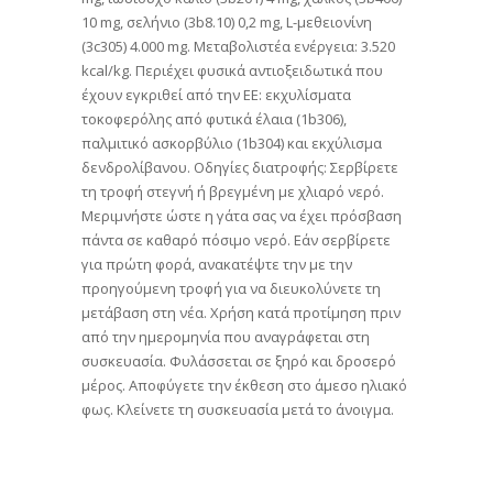
10 mg, σελήνιο (3b8.10) 0,2 mg, L-μεθειονίνη
(3c305) 4.000 mg. Μεταβολιστέα ενέργεια: 3.520
kcal/kg. Περιέχει φυσικά αντιοξειδωτικά που
έχουν εγκριθεί από την ΕΕ: εκχυλίσματα
τοκοφερόλης από φυτικά έλαια (1b306),
παλμιτικό ασκορβύλιο (1b304) και εκχύλισμα
δενδρολίβανου. Οδηγίες διατροφής: Σερβίρετε
τη τροφή στεγνή ή βρεγμένη με χλιαρό νερό.
Μεριμνήστε ώστε η γάτα σας να έχει πρόσβαση
πάντα σε καθαρό πόσιμο νερό. Εάν σερβίρετε
για πρώτη φορά, ανακατέψτε την με την
προηγούμενη τροφή για να διευκολύνετε τη
μετάβαση στη νέα. Χρήση κατά προτίμηση πριν
από την ημερομηνία που αναγράφεται στη
συσκευασία. Φυλάσσεται σε ξηρό και δροσερό
μέρος. Αποφύγετε την έκθεση στο άμεσο ηλιακό
φως. Κλείνετε τη συσκευασία μετά το άνοιγμα.