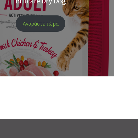
Britcare Dry Dog
Αγοράστε τώρα