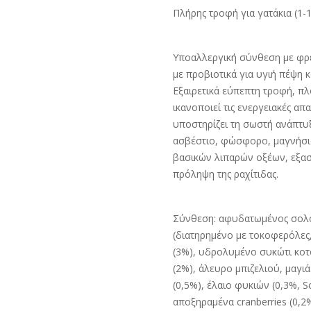
Πλήρης τροφή για γατάκια (1-
Υποαλλεργική σύνθεση με φρέ
με προβιοτικά για υγιή πέψη 
Εξαιρετικά εύπεπτη τροφή, πλ
ικανοποιεί τις ενεργειακές α
υποστηρίζει τη σωστή ανάπτυ
ασβέστιο, φώσφορο, μαγνήσιο
βασικών λιπαρών οξέων, εξασφ
πρόληψη της ραχίτιδας.
Σύνθεση: αφυδατωμένος σολο
(διατηρημένο με τοκοφερόλες,
(3%), υδρολυμένο συκώτι κοτ
(2%), άλευρο μπιζελιού, μαγι
(0,5%), έλαιο φυκιών (0,3%, 
αποξηραμένα cranberries (0,2