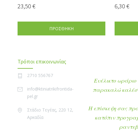
23,50
€
6,30
€
ΠΡΟΣΘΗΚΗ
Τρόποι επικοινωνίας
2710 556767
Ευέλικτο ωράριο 
info@ktiniatrikifrontida-
παρακαλώ καλέστ
pel.gr
Η επίσκεψη σας πρ
Στάδιο Τεγέας, 220 12,
κατόπιν προγρα
Αρκαδία
ραντεβ