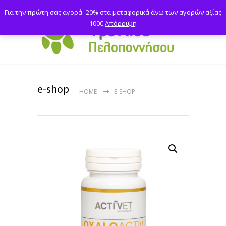
Για την πρώτη σας αγορά -20% στα μεταφορικά άνω των αγορών αξίας
100€
Απόρριψη
e-shop
HOME
E-SHOP