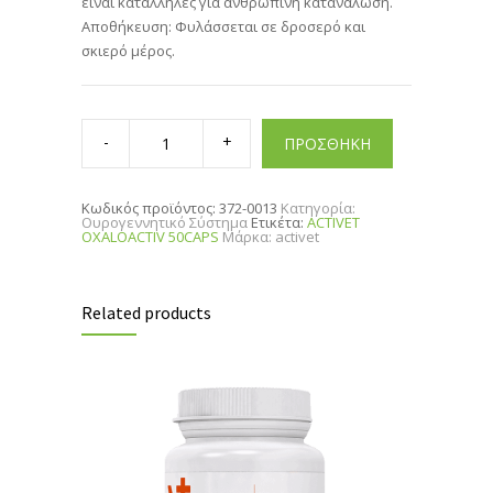
είναι κατάλληλες για ανθρώπινη κατανάλωση.
Αποθήκευση: Φυλάσσεται σε δροσερό και
σκιερό µέρος.
ACTIVET
OXALOACTIV
ΠΡΟΣΘΗΚΗ
50CAPS
quantity
Κωδικός προϊόντος:
372-0013
Κατηγορία:
Ουρογεννητικό Σύστημα
Ετικέτα:
ACTIVET
OXALOACTIV 50CAPS
Μάρκα:
activet
Related products