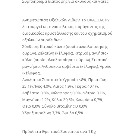
Συμπλήρωμα διατροφής για σκύλους και γάτες.
Αντιµετώπιση Οξαλικών Λιθών: Το OXALOACTIV
λειτουργεί ως ανασταλτικός παράγοντας της
διαδικασίας κρυστάλλωσης και του σχηµατισµού
οξαλικών ουρόλιθων.
Σύνθεση: Κιτρικό κάλιο (ουσία αλκαλοποίησης
ούρων), Ζελατίνη (κέλυφος), Κιτρικό µαγνήσιο-
κάλιο (ουσία αλκαλοποίησης ούρων), Στεατικό
µαγνήσιο, Ανθρακικό ασβέστιο (κέλυφος), Άμυλο
(κέλυφος).
Αναλυτικά Συστατικά: Υγρασία <8%, Πρωτεΐνη
25,1%, Ίνες 4,0%, Λίπος 1,9%, Τέφρα 40,4%,
Ασβέστιο 0,8%, Φώσφορος 0,0%, Νάτριο 0,1%,
Μαγνήσιο 1,2%, Κάλιο 20,8%, Χλωρίδια 0,7%,
Θείο 0,0%, Σύνολο Βιταµίνης D 0,0%,
Υδροξυπρολίνη 3,3%, Άμυλο 0,5%.
Πρόσθετα Θρεπτικά Συστατικά ανά 1 Kg: