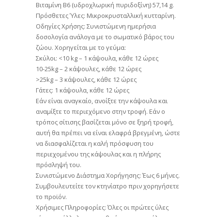
Βιταµίνη Β6 (υδροχλωρική πυριδοξίνη) 57,14 g.
Πρόσθετες Ύλες: Μικροκρυσταλλική κυτταρίνη.
Οδηγίες Χρήσης: Συνιστώµενη ηµερήσια
δοσολογία ανάλογα µε το σωµατικό βάρος του
ζώου. Χορηγείται µε το γεύµα:
Σκύλοι: <10 kg – 1 κάψουλα, κάθε 12 ώρες
10-25kg – 2 κάψουλες, κάθε 12 ώρες
>25kg – 3 κάψουλες, κάθε 12 ώρες
Γάτες: 1 κάψουλα, κάθε 12 ώρες
Εάν είναι αναγκαίο, ανοίξτε την κάψουλα και
αναµίξτε το περιεχόµενο στην τροφή. Εάν ο
τρόπος σίτισης βασίζεται µόνο σε ξηρή τροφή,
αυτή θα πρέπει να είναι ελαφρά βρεγµένη, ώστε
να διασφαλίζεται η καλή πρόσφυση του
περιεχοµένου της κάψουλας και η πλήρης
πρόσληψή του.
Συνιστώµενο ∆ιάστηµα Χορήγησης: Έως 6 µήνες.
Συµβουλευτείτε τον κτηνίατρο πριν χορηγήσετε
το προϊόν.
Χρήσιµες Πληροφορίες: Όλες οι πρώτες ύλες