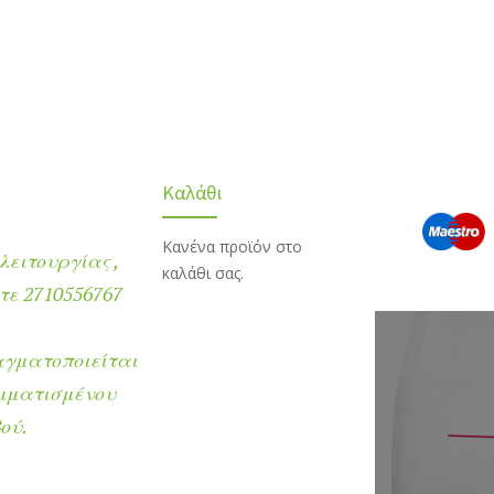
Καλάθι
Κανένα προϊόν στο
λειτουργίας ,
καλάθι σας.
ε 2710556767
αγματοποιείται
μματισμένου
ού.