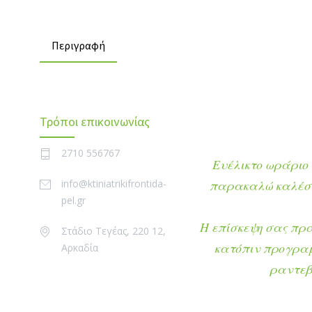
Περιγραφή
Τρόποι επικοινωνίας
2710 556767
Ευέλικτο ωράριο 
info@ktiniatrikifrontida-
παρακαλώ καλέστ
pel.gr
Η επίσκεψη σας πρ
Στάδιο Τεγέας, 220 12,
κατόπιν προγρα
Αρκαδία
ραντεβ