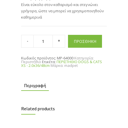
Είναι εύκολο στον καθαρισμό και στεγνώνει
γρήγορα, ώστε να μπορεί να χρησιμοποιηθούν
καθημερινά
ΠΕΡΙΣΤΗΘΙΟ
DOGS
ΠΡΟΣΘΗΚΗ
&
CATS
XS
-
Κωδικός προϊόντος:
MP-64000
Κατηγορία:
2.0x36/48cm
Περιστήθιο
Ετικέτα:
ΠΕΡΙΣΤΗΘΙΟ DOGS & CATS
quantity
XS - 2.0x36/48cm
Μάρκα:
madpet
Περιγραφή
Related products