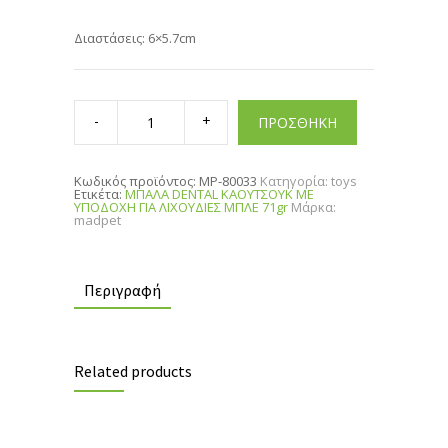
Διαστάσεις: 6×5.7cm
ΜΠΑΛΑ
DENTAL
ΠΡΟΣΘΗΚΗ
ΚΑΟΥΤΣΟΥΚ
ΜΕ
ΥΠΟΔΟΧΗ
ΓΙΑ
Κωδικός προϊόντος:
MP-80033
Κατηγορία:
toys
ΛΙΧΟΥΔΙΕΣ
Ετικέτα:
ΜΠΑΛΑ DENTAL ΚΑΟΥΤΣΟΥΚ ΜΕ
ΜΠΛΕ
ΥΠΟΔΟΧΗ ΓΙΑ ΛΙΧΟΥΔΙΕΣ ΜΠΛΕ 71gr
Μάρκα:
71gr
madpet
quantity
Περιγραφή
Related products