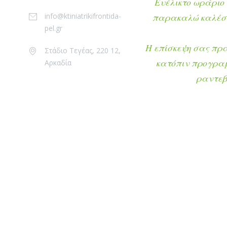
Ευέλικτο ωράριο 
info@ktiniatrikifrontida-
παρακαλώ καλέστ
pel.gr
Η επίσκεψη σας πρ
Στάδιο Τεγέας, 220 12,
κατόπιν προγρα
Αρκαδία
ραντεβ