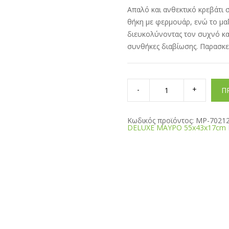
Απαλό και ανθεκτικό κρεβάτι 
θήκη με φερμουάρ, ενώ το μαξ
διευκολύνοντας τον συχνό καθ
συνθήκες διαβίωσης. Παρασκε
ΚΡΕΒΑΤΙ
DELUXE
Π
ΜΑΥΡΟ
55x43x17cm
quantity
Κωδικός προϊόντος:
MP-7021
DELUXE ΜΑΥΡΟ 55x43x17cm