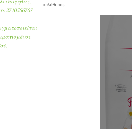
λειτουργίας ,
καλάθι σας.
ε 2710556767
αγματοποιείται
μματισμένου
ού.