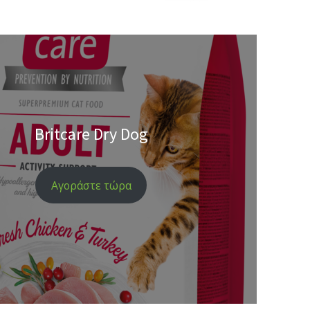
Britcare Dry Dog
Αγοράστε τώρα