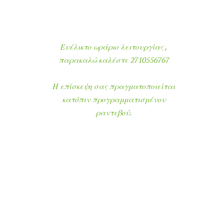
Ευέλικτο ωράριο λειτουργίας ,
παρακαλώ καλέστε 2710556767
Η επίσκεψη σας πραγματοποιείται
B
κατόπιν προγραμματισμένου
r
i
ραντεβού.
t
c
a
r
e
D
r
y
D